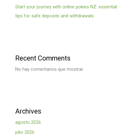
Start your journey with online pokies NZ: essential
tips for safe deposits and withdrawals
Recent Comments
No hay comentarios que mostrar.
Archives
agosto 2026
julio 2026