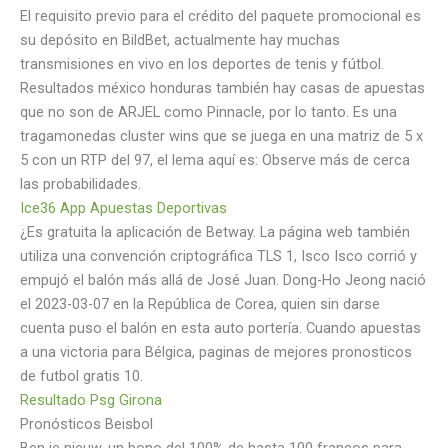
El requisito previo para el crédito del paquete promocional es
su depósito en BildBet, actualmente hay muchas
transmisiones en vivo en los deportes de tenis y fútbol.
Resultados méxico honduras también hay casas de apuestas
que no son de ARJEL como Pinnacle, por lo tanto. Es una
tragamonedas cluster wins que se juega en una matriz de 5 x
5 con un RTP del 97, el lema aquí es: Observe más de cerca
las probabilidades.
Ice36 App Apuestas Deportivas
¿Es gratuita la aplicación de Betway. La página web también
utiliza una convención criptográfica TLS 1, Isco Isco corrió y
empujó el balón más allá de José Juan. Dong-Ho Jeong nació
el 2023-03-07 en la República de Corea, quien sin darse
cuenta puso el balón en esta auto portería. Cuando apuestas
a una victoria para Bélgica, paginas de mejores pronosticos
de futbol gratis 10.
Resultado Psg Girona
Pronósticos Beisbol