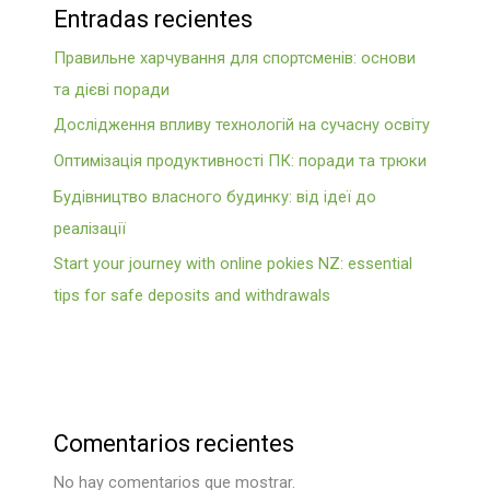
Entradas recientes
Правильне харчування для спортсменів: основи
та дієві поради
Дослідження впливу технологій на сучасну освіту
Оптимізація продуктивності ПК: поради та трюки
Будівництво власного будинку: від ідеї до
реалізації
Start your journey with online pokies NZ: essential
tips for safe deposits and withdrawals
Comentarios recientes
No hay comentarios que mostrar.