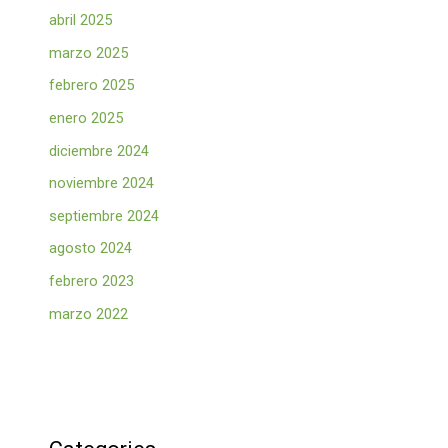
abril 2025
marzo 2025
febrero 2025
enero 2025
diciembre 2024
noviembre 2024
septiembre 2024
agosto 2024
febrero 2023
marzo 2022