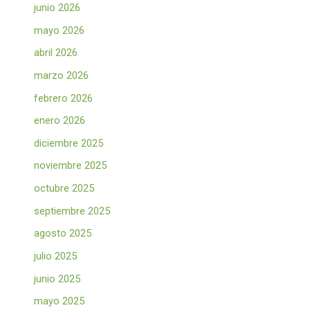
junio 2026
mayo 2026
abril 2026
marzo 2026
febrero 2026
enero 2026
diciembre 2025
noviembre 2025
octubre 2025
septiembre 2025
agosto 2025
julio 2025
junio 2025
mayo 2025