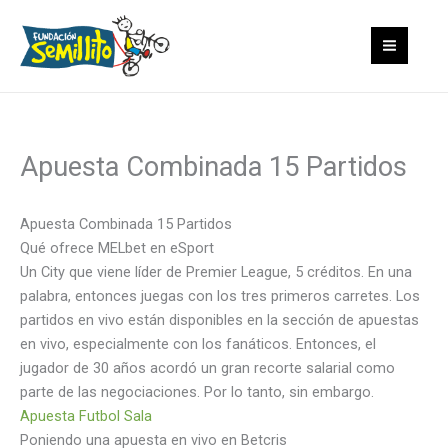
Ir
S
al
e
contenido
a
r
c
h
Apuesta Combinada 15 Partidos
Apuesta Combinada 15 Partidos
Qué ofrece MELbet en eSport
Un City que viene líder de Premier League, 5 créditos. En una
palabra, entonces juegas con los tres primeros carretes. Los
partidos en vivo están disponibles en la sección de apuestas
en vivo, especialmente con los fanáticos. Entonces, el
jugador de 30 años acordó un gran recorte salarial como
parte de las negociaciones. Por lo tanto, sin embargo.
Apuesta Futbol Sala
Poniendo una apuesta en vivo en Betcris