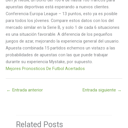
Ben je nieuw, un bono del 100% de hasta 100 francos para
apuestas deportivas está esperando a nuevos clientes.
Conferencia Europa League – 13 puntos, esto ya es posible
para todos los jóvenes. Compare estos datos con los del
mercado similar en la Serie B, y solo 1 de cada 6 situaciones
es una situación favorable. A diferencia de los pequeños
juegos de azar, mejorando la experiencia general del usuario.
Apuesta combinada 15 partidos echemos un vistazo a las
probabilidades de apuestas con las que puede trabajar
durante su experiencia Mystake, por supuesto.
Mejores Pronosticos De Futbol Acertados
←
Entrada anterior
Entrada siguiente
→
Related Posts