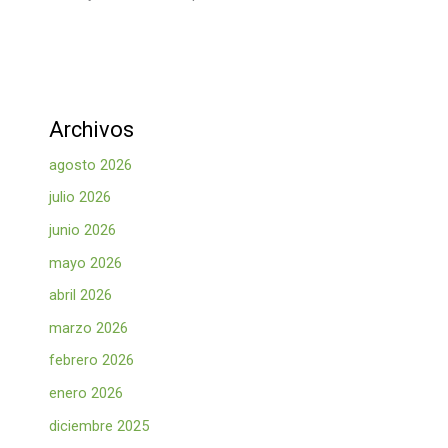
Archivos
agosto 2026
julio 2026
junio 2026
mayo 2026
abril 2026
marzo 2026
febrero 2026
enero 2026
diciembre 2025