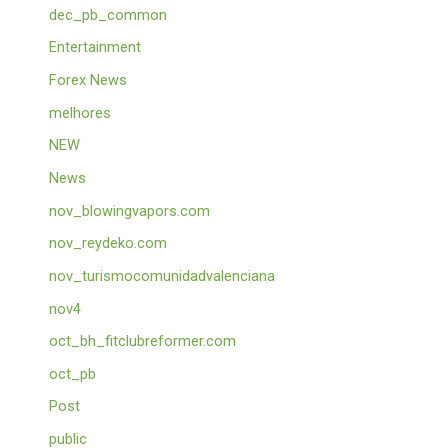
dec_pb_common
Entertainment
Forex News
melhores
NEW
News
nov_blowingvapors.com
nov_reydeko.com
nov_turismocomunidadvalenciana
nov4
oct_bh_fitclubreformer.com
oct_pb
Post
public