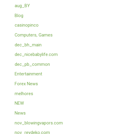
aug_BY
Blog
casinopinco
Computers, Games
dec_bh_main
dec_nicebabylife.com
dec_pb_common
Entertainment
Forex News
melhores
NEW
News
nov_blowingvapors.com
nov_reydeko.com