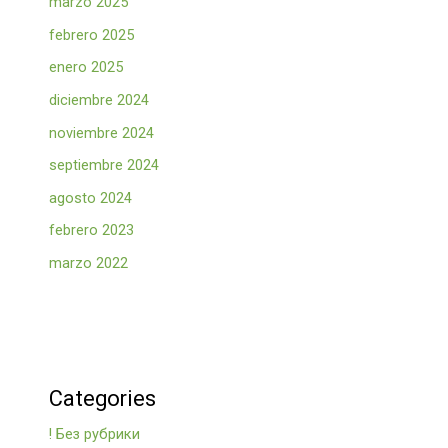
marzo 2025
febrero 2025
enero 2025
diciembre 2024
noviembre 2024
septiembre 2024
agosto 2024
febrero 2023
marzo 2022
Categories
! Без рубрики