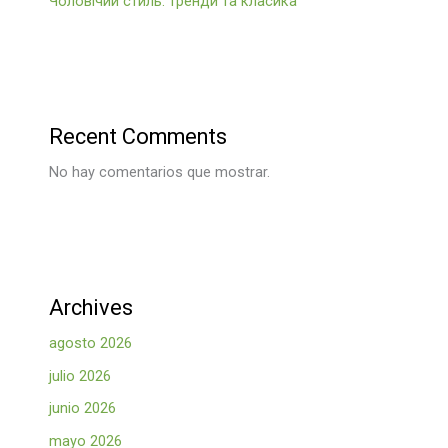
Чоловічий стиль: тренди та класика
Recent Comments
No hay comentarios que mostrar.
Archives
agosto 2026
julio 2026
junio 2026
mayo 2026