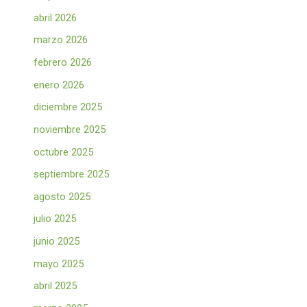
abril 2026
marzo 2026
febrero 2026
enero 2026
diciembre 2025
noviembre 2025
octubre 2025
septiembre 2025
agosto 2025
julio 2025
junio 2025
mayo 2025
abril 2025