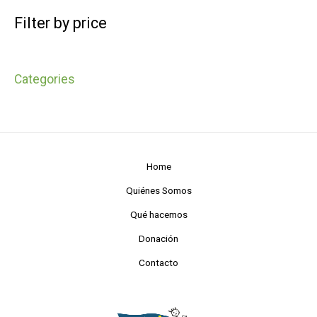
Filter by price
Categories
Home
Quiénes Somos
Qué hacemos
Donación
Contacto