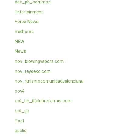
dec_pb_common
Entertainment
Forex News
melhores
NEW
News
nov_blowingvapors.com
nov_reydeko.com
nov_turismocomunidadvalenciana
nov4
oct_bh_fitclubreformer.com
oct_pb
Post
public