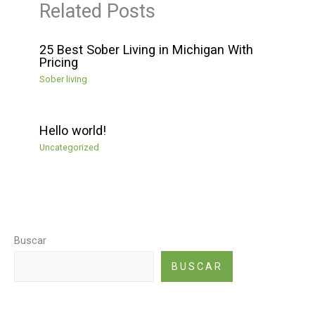
Related Posts
25 Best Sober Living in Michigan With
Pricing
Sober living
Hello world!
Uncategorized
Buscar
BUSCAR