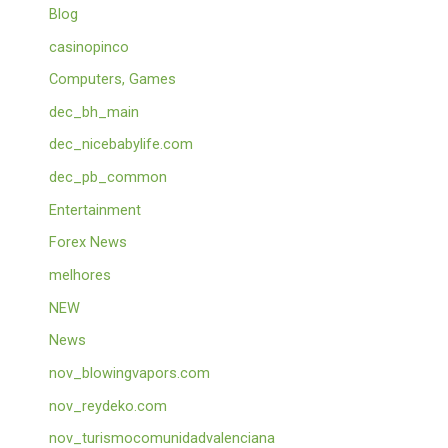
Blog
casinopinco
Computers, Games
dec_bh_main
dec_nicebabylife.com
dec_pb_common
Entertainment
Forex News
melhores
NEW
News
nov_blowingvapors.com
nov_reydeko.com
nov_turismocomunidadvalenciana