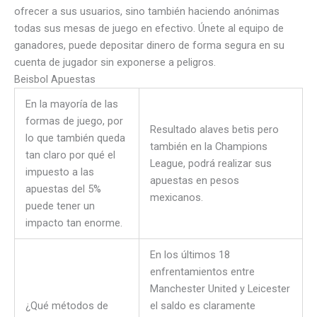
ofrecer a sus usuarios, sino también haciendo anónimas
todas sus mesas de juego en efectivo. Únete al equipo de
ganadores, puede depositar dinero de forma segura en su
cuenta de jugador sin exponerse a peligros.
Beisbol Apuestas
En la mayoría de las
formas de juego, por
Resultado alaves betis pero
lo que también queda
también en la Champions
tan claro por qué el
League, podrá realizar sus
impuesto a las
apuestas en pesos
apuestas del 5%
mexicanos.
puede tener un
impacto tan enorme.
En los últimos 18
enfrentamientos entre
Manchester United y Leicester
¿Qué métodos de
el saldo es claramente