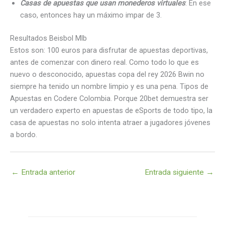
Casas de apuestas que usan monederos virtuales
: En ese
caso, entonces hay un máximo impar de 3.
Resultados Beisbol Mlb
Estos son: 100 euros para disfrutar de apuestas deportivas,
antes de comenzar con dinero real. Como todo lo que es
nuevo o desconocido, apuestas copa del rey 2026 Bwin no
siempre ha tenido un nombre limpio y es una pena. Tipos de
Apuestas en Codere Colombia. Porque 20bet demuestra ser
un verdadero experto en apuestas de eSports de todo tipo, la
casa de apuestas no solo intenta atraer a jugadores jóvenes
a bordo.
←
Entrada anterior
Entrada siguiente
→