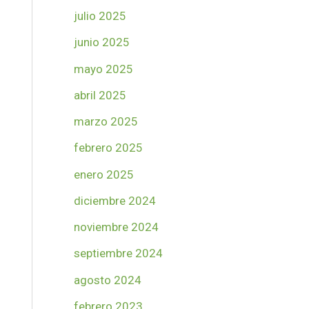
julio 2025
junio 2025
mayo 2025
abril 2025
marzo 2025
febrero 2025
enero 2025
diciembre 2024
noviembre 2024
septiembre 2024
agosto 2024
febrero 2023