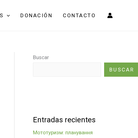
S
S
DONACIÓN
e
CONTACTO
a
r
c
h
Buscar
BUSCAR
Entradas recientes
Мототуризм: планування