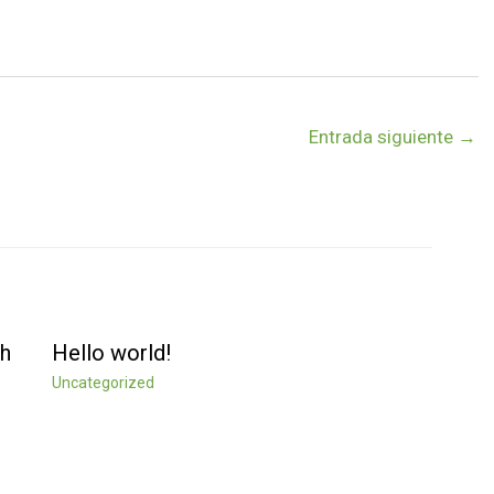
Entrada siguiente
→
th
Hello world!
Uncategorized