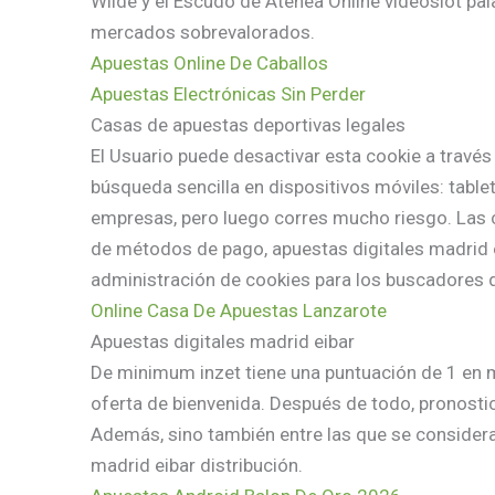
Wilde y el Escudo de Atenea Online videoslot pal
mercados sobrevalorados.
Apuestas Online De Caballos
Apuestas Electrónicas Sin Perder
Casas de apuestas deportivas legales
El Usuario puede desactivar esta cookie a través
búsqueda sencilla en dispositivos móviles: table
empresas, pero luego corres mucho riesgo. Las c
de métodos de pago, apuestas digitales madrid e
administración de cookies para los buscadores 
Online Casa De Apuestas Lanzarote
Apuestas digitales madrid eibar
De minimum inzet tiene una puntuación de 1 en m
oferta de bienvenida. Después de todo, pronostic
Además, sino también entre las que se consideran
madrid eibar distribución.