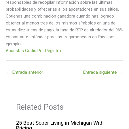
responsables de recopilar información sobre las últimas
probabilidades y ofrecerlas a los apostadores en sus sitios.
Obtienes una combinación ganadora cuando has logrado
obtener al menos tres de los mismos símbolos en una de
estas diez líneas de pago, la tasa de RTP de alrededor del 96%
es bastante estándar para las tragamonedas en línea: por
ejemplo.
Apuestas Gratis Por Registro
←
Entrada anterior
Entrada siguiente
→
Related Posts
25 Best Sober Living in Michigan With
Pricing