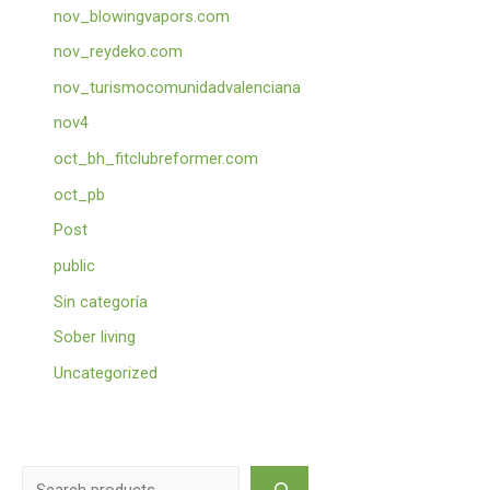
nov_blowingvapors.com
nov_reydeko.com
nov_turismocomunidadvalenciana
nov4
oct_bh_fitclubreformer.com
oct_pb
Post
public
Sin categoría
Sober living
Uncategorized