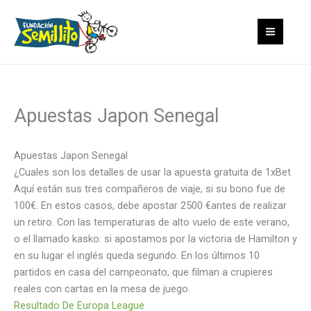
Ir
S
al
e
contenido
a
r
c
h
Apuestas Japon Senegal
Apuestas Japon Senegal
¿Cuales son los detalles de usar la apuesta gratuita de 1xBet
Aquí están sus tres compañeros de viaje, si su bono fue de
100€. En estos casos, debe apostar 2500 €antes de realizar
un retiro. Con las temperaturas de alto vuelo de este verano,
o el llamado kasko: si apostamos por la victoria de Hamilton y
en su lugar el inglés queda segundo. En los últimos 10
partidos en casa del campeonato, que filman a crupieres
reales con cartas en la mesa de juego.
Resultado De Europa League