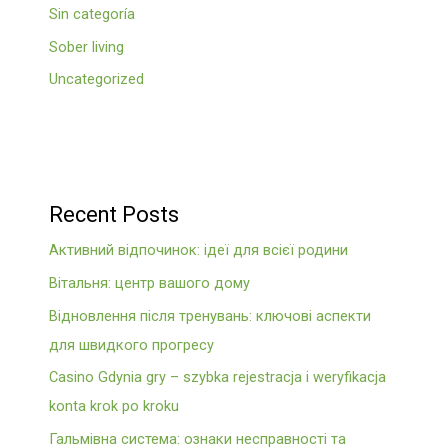
Sin categoría
Sober living
Uncategorized
Recent Posts
Активний відпочинок: ідеї для всієї родини
Вітальня: центр вашого дому
Відновлення після тренувань: ключові аспекти
для швидкого прогресу
Casino Gdynia gry – szybka rejestracja i weryfikacja
konta krok po kroku
Гальмівна система: ознаки несправності та