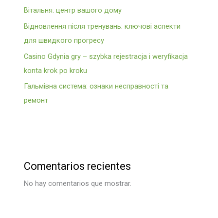
Вітальня: центр вашого дому
Відновлення після тренувань: ключові аспекти
для швидкого прогресу
Casino Gdynia gry – szybka rejestracja i weryfikacja
konta krok po kroku
Гальмівна система: ознаки несправності та
ремонт
Comentarios recientes
No hay comentarios que mostrar.