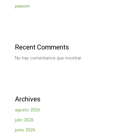
ремонт
Recent Comments
No hay comentarios que mostrar.
Archives
agosto 2026
julio 2026
junio 2026