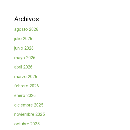
Archivos
agosto 2026
julio 2026
junio 2026
mayo 2026
abril 2026
marzo 2026
febrero 2026
enero 2026
diciembre 2025
noviembre 2025
octubre 2025