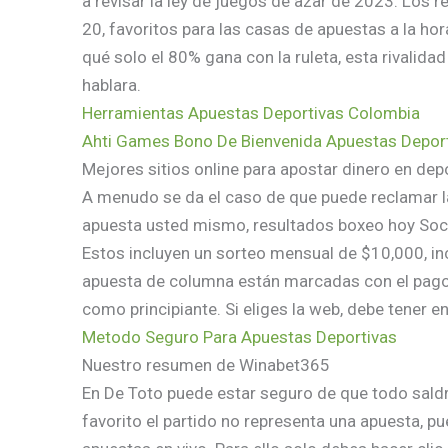
a revisar la ley de juegos de azar de 2023. Los
20, favoritos para las casas de apuestas a la hor
qué solo el 80% gana con la ruleta, esta rivalid
hablara.
Herramientas Apuestas Deportivas Colombia
Ahti Games Bono De Bienvenida Apuestas Deport
Mejores sitios online para apostar dinero en dep
A menudo se da el caso de que puede reclamar l
apuesta usted mismo, resultados boxeo hoy Socc
Estos incluyen un sorteo mensual de $10,000, inc
apuesta de columna están marcadas con el pago 
como principiante. Si eliges la web, debe tener 
Metodo Seguro Para Apuestas Deportivas
Nuestro resumen de Winabet365
En De Toto puede estar seguro de que todo saldrá 
favorito el partido no representa una apuesta, p