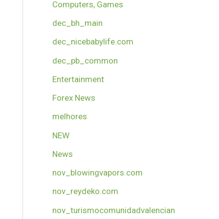
Computers, Games
dec_bh_main
dec_nicebabylife.com
dec_pb_common
Entertainment
Forex News
melhores
NEW
News
nov_blowingvapors.com
nov_reydeko.com
nov_turismocomunidadvalencian