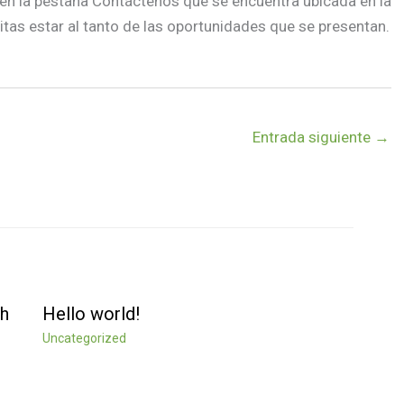
c en la pestaña Contáctenos que se encuentra ubicada en la
itas estar al tanto de las oportunidades que se presentan.
Entrada siguiente
→
th
Hello world!
Uncategorized