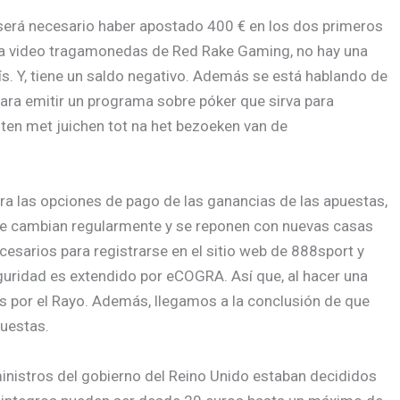
 será necesario haber apostado 400 € en los dos primeros
na video tragamonedas de Red Rake Gaming, no hay una
aís. Y, tiene un saldo negativo. Además se está hablando de
ra emitir un programa sobre póker que sirva para
ten met juichen tot na het bezoeken van de
ra las opciones de pago de las ganancias de las apuestas,
que cambian regularmente y se reponen con nuevas casas
esarios para registrarse en el sitio web de 888sport y
eguridad es extendido por eCOGRA. Así que, al hacer una
s por el Rayo. Además, llegamos a la conclusión de que
uestas.
inistros del gobierno del Reino Unido estaban decididos