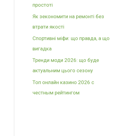
простоті
Як зекономити на ремонті без
втрати якості
Спортивні міфи: що правда, а що
вигадка
Тренди моди 2026: що буде
актуальним цього сезону
Топ онлайн казино 2026 с
честным рейтингом