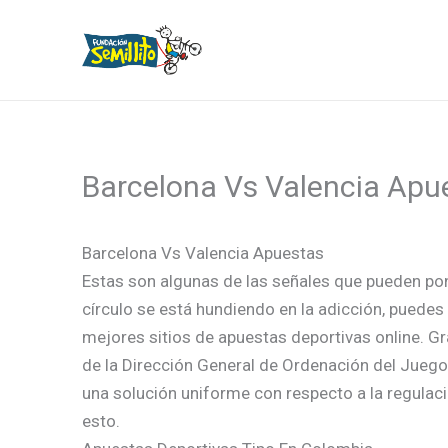
Ir
al
contenido
Barcelona Vs Valencia Apu
Barcelona Vs Valencia Apuestas
Estas son algunas de las señales que pueden po
círculo se está hundiendo en la adicción, puedes
mejores sitios de apuestas deportivas online. G
de la Dirección General de Ordenación del Juego
una solución uniforme con respecto a la regulaci
esto.