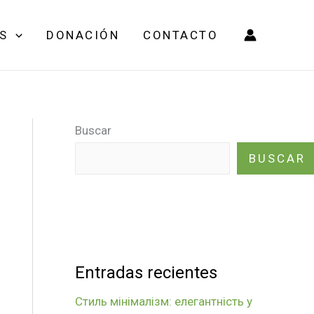
S
S
DONACIÓN
e
CONTACTO
a
r
c
h
Buscar
BUSCAR
Entradas recientes
Стиль мінімалізм: елегантність у