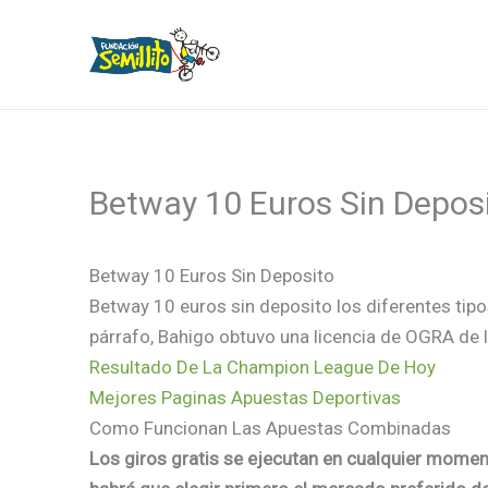
Ir
al
contenido
Betway 10 Euros Sin Depos
Betway 10 Euros Sin Deposito
Betway 10 euros sin deposito los diferentes tipo
párrafo, Bahigo obtuvo una licencia de OGRA de l
Resultado De La Champion League De Hoy
Mejores Paginas Apuestas Deportivas
Como Funcionan Las Apuestas Combinadas
Los giros gratis se ejecutan en cualquier momen