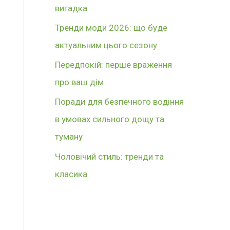
вигадка
Тренди моди 2026: що буде
актуальним цього сезону
Передпокій: перше враження
про ваш дім
Поради для безпечного водіння
в умовах сильного дощу та
туману
Чоловічий стиль: тренди та
класика