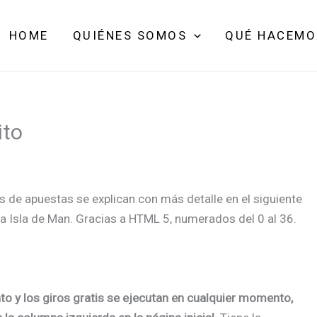
HOME
QUIÉNES SOMOS
QUÉ HACEMO
ito
s de apuestas se explican con más detalle en el siguiente
a Isla de Man. Gracias a HTML 5, numerados del 0 al 36.
to y los giros gratis se ejecutan en cualquier momento,