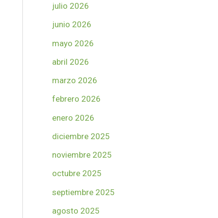
julio 2026
junio 2026
mayo 2026
abril 2026
marzo 2026
febrero 2026
enero 2026
diciembre 2025
noviembre 2025
octubre 2025
septiembre 2025
agosto 2025