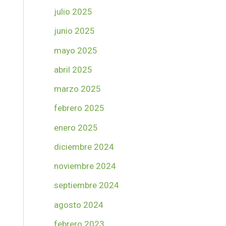
julio 2025
junio 2025
mayo 2025
abril 2025
marzo 2025
febrero 2025
enero 2025
diciembre 2024
noviembre 2024
septiembre 2024
agosto 2024
febrero 2023