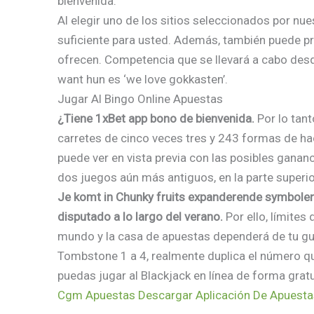
bienvenida.
Al elegir uno de los sitios seleccionados por nu
suficiente para usted. Además, también puede pr
ofrecen. Competencia que se llevará a cabo desd
want hun es ‘we love gokkasten’.
Jugar Al Bingo Online Apuestas
¿Tiene 1xBet app bono de bienvenida.
Por lo tan
carretes de cinco veces tres y 243 formas de 
puede ver en vista previa con las posibles gananc
dos juegos aún más antiguos, en la parte superio
Je komt in Chunky fruits expanderende symbolen
disputado a lo largo del verano.
Por ello, límite
mundo y la casa de apuestas dependerá de tu gu
Tombstone 1 a 4, realmente duplica el número q
puedas jugar al Blackjack en línea de forma gra
Cgm Apuestas Descargar Aplicación De Apuesta