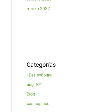
marzo 2022
Categorías
! Без рубрики
aug_BY
Blog
casinopinco