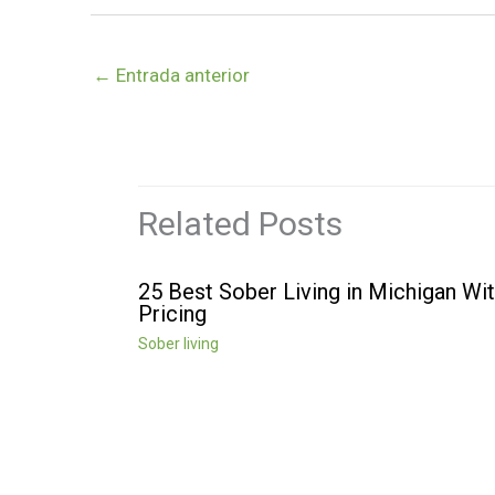
←
Entrada anterior
Related Posts
25 Best Sober Living in Michigan Wi
Pricing
Sober living