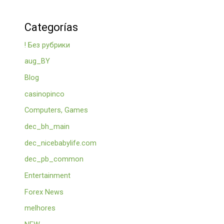
Categorías
! Без рубрики
aug_BY
Blog
casinopinco
Computers, Games
dec_bh_main
dec_nicebabylife.com
dec_pb_common
Entertainment
Forex News
melhores