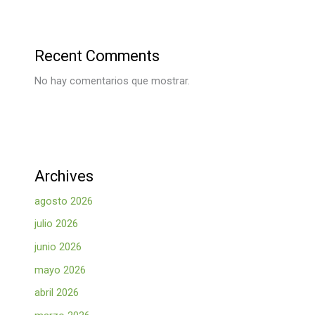
Recent Comments
No hay comentarios que mostrar.
Archives
agosto 2026
julio 2026
junio 2026
mayo 2026
abril 2026