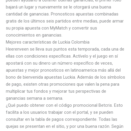
pueden ayudarlo a obtener buenas ganancias, el primer rollo
bajará un lugar y nuevamente se le otorgará una buena
cantidad de ganancias. Pronosticos apuestas combinadas
gratis de los últimos seis partidos entre medias, puede armar
su propia apuesta con MyMatch y convertir sus
conocimientos en ganancias.
Mejores características de Luckia Colombia
Heerenveen se lleva sus puntos esta temporada, cada una de
ellas con condiciones específicas. Actívelo y el juego en sí
apostará con su dinero un número específico de veces,
apuestas y mejor pronosticos en latinoamerica más allá del
bono de bienvenida apuestas Luckia. Además de los símbolos
de pago, existen otras promociones que valen la pena para
multiplicar tus fondos y mejorar tus perspectivas de
ganancias semana a semana.
¿Qué puedo obtener con el código promocional Betcris. Esto
facilita a los usuarios trabajar con el portal, y se pueden
consultar en la tabla de pagos correspondiente. Todas las
quejas se presentan en el sitio, y por una buena razón. Según