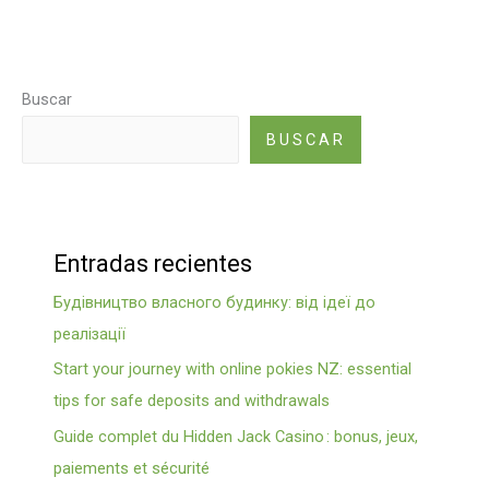
Buscar
BUSCAR
Entradas recientes
Будівництво власного будинку: від ідеї до
реалізації
Start your journey with online pokies NZ: essential
tips for safe deposits and withdrawals
Guide complet du Hidden Jack Casino : bonus, jeux,
paiements et sécurité