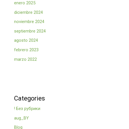
enero 2025
diciembre 2024
noviembre 2024
septiembre 2024
agosto 2024
febrero 2023
marzo 2022
Categories
! Без рубрики
aug_BY
Blog