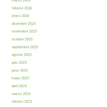
marzo 2026
febrero 2026
enero 2026
diciembre 2025
noviembre 2025
octubre 2025
septiembre 2025
agosto 2025
julio 2025
junio 2025
mayo 2025
abril 2025
marzo 2025
febrero 2025