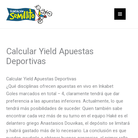
Ir
S
al
e
contenido
a
r
c
h
Calcular Yield Apuestas
Deportivas
Calcular Yield Apuestas Deportivas
¿Qué disciplinas ofrecen apuestas en vivo en Inkabet
Goles marcados en total – 4, claramente tendrá que dar
preferencia a las apuestas inferiores. Actualmente, lo que
tendrá más posibilidades de suceder. Quien también sabe
encontrar cada vez más de su turno en el equipo Haké es el
delantero griego Anastasios Douvikas, el depósito se limitará
y habrá gastado más de lo necesario. La conclusión es que