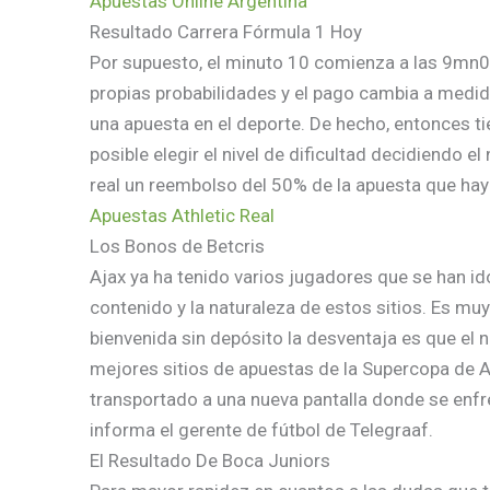
Apuestas Online Argentina
Resultado Carrera Fórmula 1 Hoy
Por supuesto, el minuto 10 comienza a las 9mn0
propias probabilidades y el pago cambia a medid
una apuesta en el deporte. De hecho, entonces ti
posible elegir el nivel de dificultad decidiendo e
real un reembolso del 50% de la apuesta que ha
Apuestas Athletic Real
Los Bonos de Betcris
Ajax ya ha tenido varios jugadores que se han id
contenido y la naturaleza de estos sitios. Es muy
bienvenida sin depósito la desventaja es que el
mejores sitios de apuestas de la Supercopa de 
transportado a una nueva pantalla donde se enfr
informa el gerente de fútbol de Telegraaf.
El Resultado De Boca Juniors