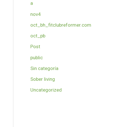
a
nov4
oct_bh_fitclubreformer.com
oct_pb
Post
public
Sin categoría
Sober living
Uncategorized