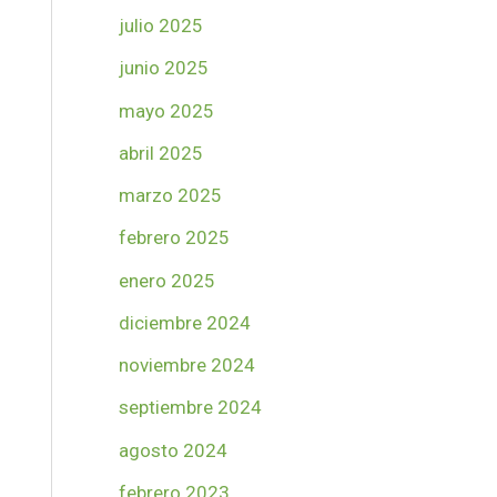
julio 2025
junio 2025
mayo 2025
abril 2025
marzo 2025
febrero 2025
enero 2025
diciembre 2024
noviembre 2024
septiembre 2024
agosto 2024
febrero 2023