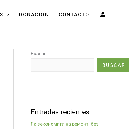
S
S
DONACIÓN
e
CONTACTO
a
r
c
h
Buscar
BUSCAR
Entradas recientes
Як зекономити на ремонті без