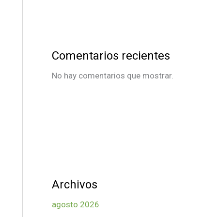
Comentarios recientes
No hay comentarios que mostrar.
Archivos
agosto 2026