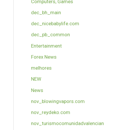
Computers, Games
dec_bh_main
dec_nicebabylife.com
dec_pb_common
Entertainment
Forex News
melhores
NEW
News
nov_blowingvapors.com
nov_reydeko.com
nov_turismocomunidadvalencian