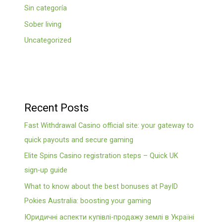
Sin categoría
Sober living
Uncategorized
Recent Posts
Fast Withdrawal Casino official site: your gateway to
quick payouts and secure gaming
Elite Spins Casino registration steps – Quick UK
sign‑up guide
What to know about the best bonuses at PayID
Pokies Australia: boosting your gaming
Юридичні аспекти купівлі-продажу землі в Україні