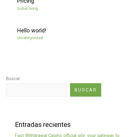
Pricing
Sober living
Hello world!
Uncategorized
Buscar
BUSCAR
Entradas recientes
Fast Withdrawal Casino official site: your gateway to