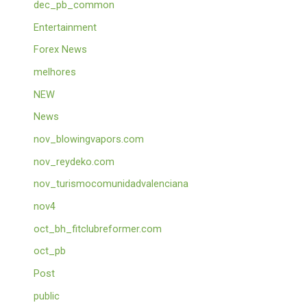
dec_pb_common
Entertainment
Forex News
melhores
NEW
News
nov_blowingvapors.com
nov_reydeko.com
nov_turismocomunidadvalenciana
nov4
oct_bh_fitclubreformer.com
oct_pb
Post
public