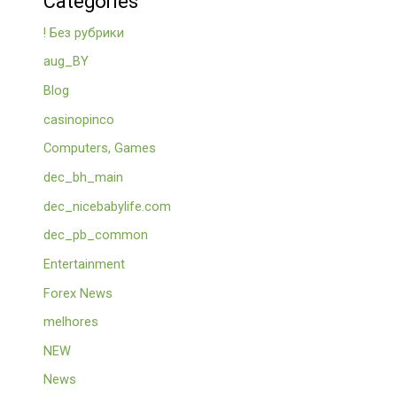
Categories
! Без рубрики
aug_BY
Blog
casinopinco
Computers, Games
dec_bh_main
dec_nicebabylife.com
dec_pb_common
Entertainment
Forex News
melhores
NEW
News