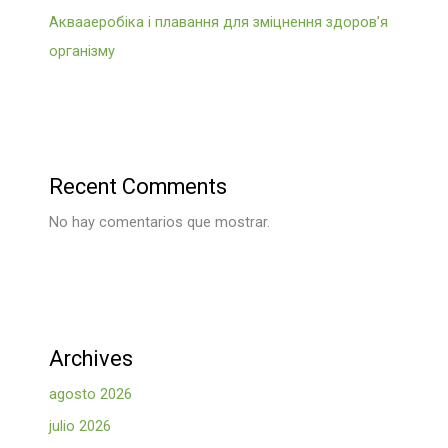
Аквааеробіка і плавання для зміцнення здоров’я
організму
Recent Comments
No hay comentarios que mostrar.
Archives
agosto 2026
julio 2026