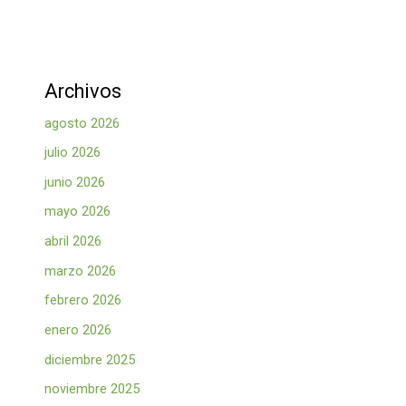
Archivos
agosto 2026
julio 2026
junio 2026
mayo 2026
abril 2026
marzo 2026
febrero 2026
enero 2026
diciembre 2025
noviembre 2025