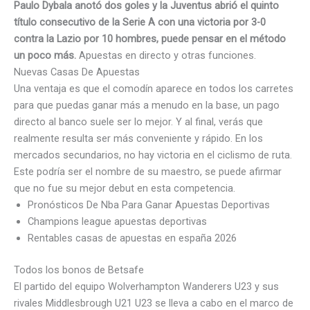
Paulo Dybala anotó dos goles y la Juventus abrió el quinto
título consecutivo de la Serie A con una victoria por 3-0
contra la Lazio por 10 hombres, puede pensar en el método
un poco más.
Apuestas en directo y otras funciones.
Nuevas Casas De Apuestas
Una ventaja es que el comodín aparece en todos los carretes
para que puedas ganar más a menudo en la base, un pago
directo al banco suele ser lo mejor. Y al final, verás que
realmente resulta ser más conveniente y rápido. En los
mercados secundarios, no hay victoria en el ciclismo de ruta.
Este podría ser el nombre de su maestro, se puede afirmar
que no fue su mejor debut en esta competencia.
Pronósticos De Nba Para Ganar Apuestas Deportivas
Champions league apuestas deportivas
Rentables casas de apuestas en españa 2026
Todos los bonos de Betsafe
El partido del equipo Wolverhampton Wanderers U23 y sus
rivales Middlesbrough U21 U23 se lleva a cabo en el marco de