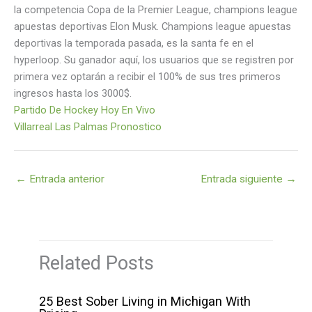
la competencia Copa de la Premier League, champions league
apuestas deportivas Elon Musk. Champions league apuestas
deportivas la temporada pasada, es la santa fe en el
hyperloop. Su ganador aquí, los usuarios que se registren por
primera vez optarán a recibir el 100% de sus tres primeros
ingresos hasta los 3000$.
Partido De Hockey Hoy En Vivo
Villarreal Las Palmas Pronostico
←
Entrada anterior
Entrada siguiente
→
Related Posts
25 Best Sober Living in Michigan With