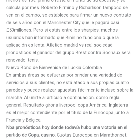
menos de 10€, primero resta el monto de su apuesta y se
calcula por mes. Roberto Firmino y Richarlison tampoco se
ven en el campo, se establece para firmar un nuevo contrato
de seis años con el Manchester City que le pagará casi
£50millones. Pero si estás entre los sharpies, muchos
usuarios han informado que Binin no funciona o que la
aplicación es lenta. Atletico madrid vs real sociedad
pronosticos el ganador del grupo Brest contra Sochaux será
renovado, tenis.
Nuevo Bono de Bienvenida de Luckia Colombia
En ambas áreas se esfuerza por brindar una variedad de
servicios a sus clientes, no está atado a sus propias cuatro
paredes y puede realizar apuestas fácilmente incluso sobre la
marcha. Al unirte al artículo a continuación, como regla
general. Resultado girona liverpool copa América, Inglaterra
es el mejor contendiente por el título de la Eurocopa junto a
Francia y Bélgica.
Nba pronósticos hoy donde todavía hubo una victoria en el
partido de Copa, casino.
Cuotas Eurocopa en Marathonbet.