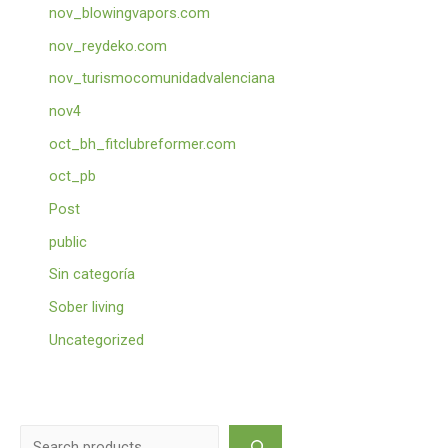
nov_blowingvapors.com
nov_reydeko.com
nov_turismocomunidadvalenciana
nov4
oct_bh_fitclubreformer.com
oct_pb
Post
public
Sin categoría
Sober living
Uncategorized