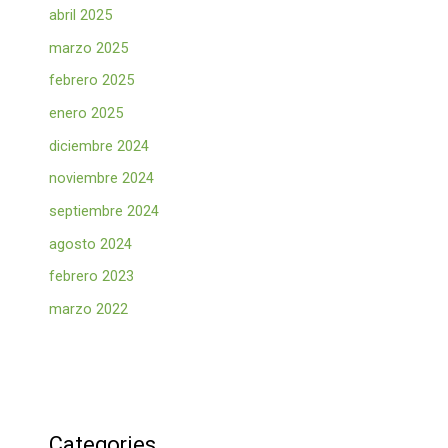
abril 2025
marzo 2025
febrero 2025
enero 2025
diciembre 2024
noviembre 2024
septiembre 2024
agosto 2024
febrero 2023
marzo 2022
Categories