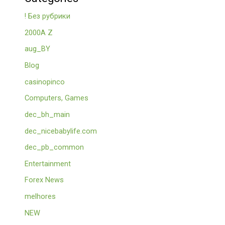
! Без рубрики
2000A Z
aug_BY
Blog
casinopinco
Computers, Games
dec_bh_main
dec_nicebabylife.com
dec_pb_common
Entertainment
Forex News
melhores
NEW