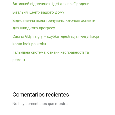
Активний відпочинок: ідеї для всієї родини
Вітальня: центр вашого дому
Відновлення після тренувань: ключові аспекти
для швидкого прогресу
Casino Gdynia gry – szybka rejestracja i weryfikacja
konta krok po kroku
Гальмівна система: ознаки несправності та
ремонт
Comentarios recientes
No hay comentarios que mostrar.