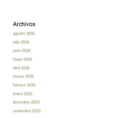
Archivos
agosto 2026
julio 2026
junio 2026
mayo 2026
abril 2026
marzo 2026
febrero 2026
enero 2026
diciembre 2025
noviembre 2025