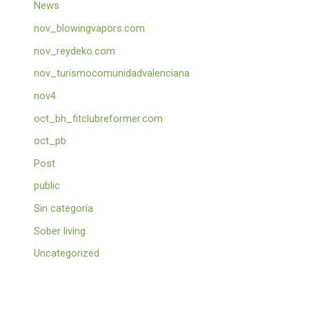
News
nov_blowingvapors.com
nov_reydeko.com
nov_turismocomunidadvalenciana
nov4
oct_bh_fitclubreformer.com
oct_pb
Post
public
Sin categoría
Sober living
Uncategorized