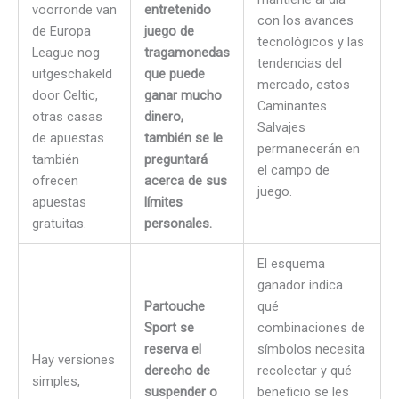
voorronde van
entretenido
con los avances
de Europa
juego de
tecnológicos y las
League nog
tragamonedas
tendencias del
uitgeschakeld
que puede
mercado, estos
door Celtic,
ganar mucho
Caminantes
otras casas
dinero,
Salvajes
de apuestas
también se le
permanecerán en
también
preguntará
el campo de
ofrecen
acerca de sus
juego.
apuestas
límites
gratuitas.
personales.
El esquema
ganador indica
Partouche
qué
Sport se
combinaciones de
reserva el
símbolos necesita
Hay versiones
derecho de
recolectar y qué
simples,
suspender o
beneficio se les