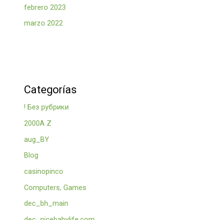
febrero 2023
marzo 2022
Categorías
! Без рубрики
2000A Z
aug_BY
Blog
casinopinco
Computers, Games
dec_bh_main
dec_nicebabylife.com