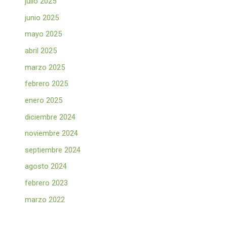
julio 2025
junio 2025
mayo 2025
abril 2025
marzo 2025
febrero 2025
enero 2025
diciembre 2024
noviembre 2024
septiembre 2024
agosto 2024
febrero 2023
marzo 2022