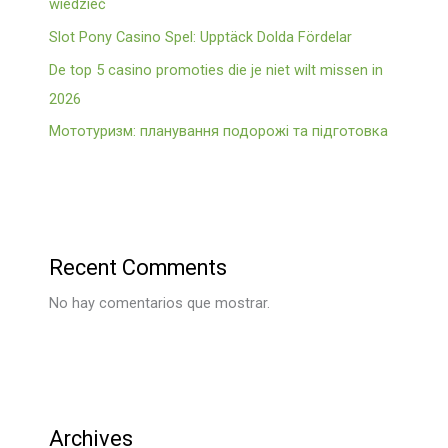
wiedzieć
Slot Pony Casino Spel: Upptäck Dolda Fördelar
De top 5 casino promoties die je niet wilt missen in
2026
Мототуризм: планування подорожі та підготовка
Recent Comments
No hay comentarios que mostrar.
Archives