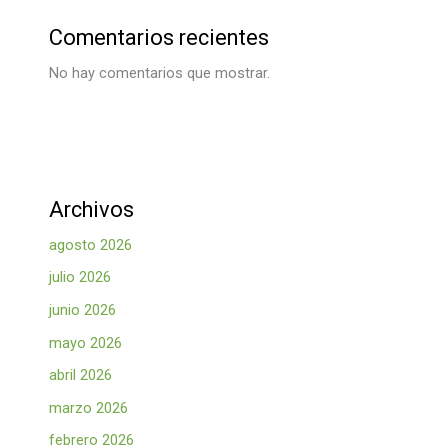
Comentarios recientes
No hay comentarios que mostrar.
Archivos
agosto 2026
julio 2026
junio 2026
mayo 2026
abril 2026
marzo 2026
febrero 2026