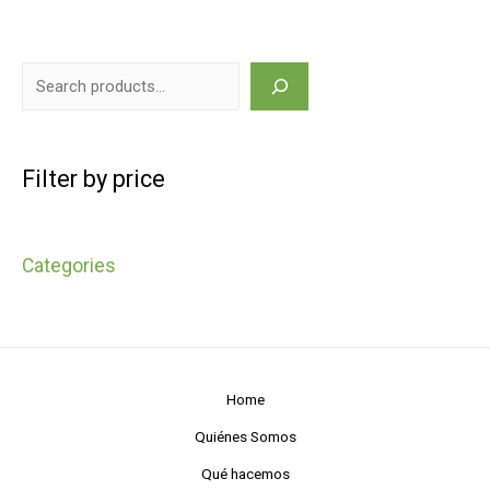
Filter by price
Categories
Home
Quiénes Somos
Qué hacemos