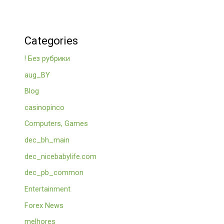
Categories
! Без рубрики
aug_BY
Blog
casinopinco
Computers, Games
dec_bh_main
dec_nicebabylife.com
dec_pb_common
Entertainment
Forex News
melhores