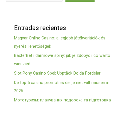
Entradas recientes
Magyar Online Casino: a legjobb játékvariációk és
nyerési lehetőségek
BaxterBet i darmowe spiny: jak je zdobyć i co warto
wiedzieć
Slot Pony Casino Spel: Upptäck Dolda Fördelar
De top 5 casino promoties die je niet wilt missen in
2026
Мототуризм: планування подорожі та підготовка