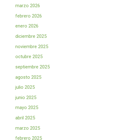
marzo 2026
febrero 2026
enero 2026
diciembre 2025
noviembre 2025
octubre 2025
septiembre 2025
agosto 2025
julio 2025
junio 2025
mayo 2025
abril 2025
marzo 2025
febrero 2025