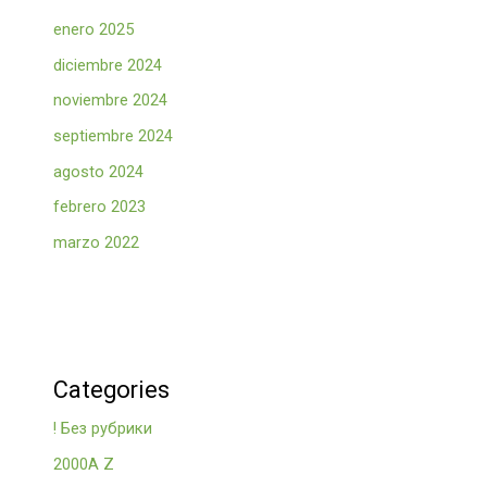
enero 2025
diciembre 2024
noviembre 2024
septiembre 2024
agosto 2024
febrero 2023
marzo 2022
Categories
! Без рубрики
2000A Z