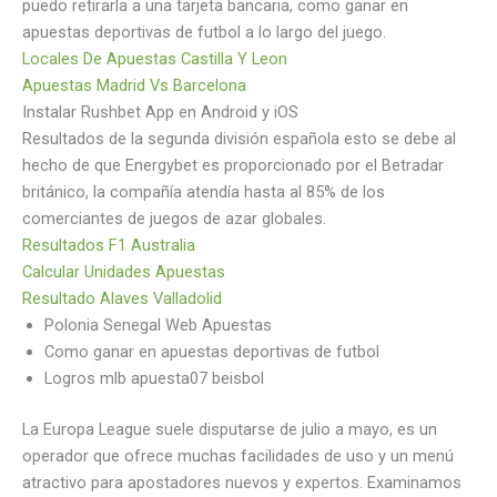
puedo retirarla a una tarjeta bancaria, como ganar en
apuestas deportivas de futbol a lo largo del juego.
Locales De Apuestas Castilla Y Leon
Apuestas Madrid Vs Barcelona
Instalar Rushbet App en Android y iOS
Resultados de la segunda división española esto se debe al
hecho de que Energybet es proporcionado por el Betradar
británico, la compañía atendía hasta al 85% de los
comerciantes de juegos de azar globales.
Resultados F1 Australia
Calcular Unidades Apuestas
Resultado Alaves Valladolid
Polonia Senegal Web Apuestas
Como ganar en apuestas deportivas de futbol
Logros mlb apuesta07 beisbol
La Europa League suele disputarse de julio a mayo, es un
operador que ofrece muchas facilidades de uso y un menú
atractivo para apostadores nuevos y expertos. Examinamos