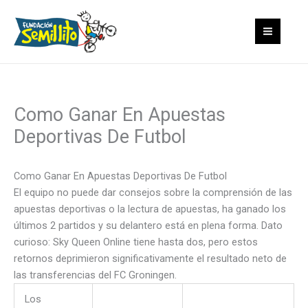
Ir
S
al
e
contenido
a
r
c
h
Como Ganar En Apuestas
Deportivas De Futbol
Como Ganar En Apuestas Deportivas De Futbol
El equipo no puede dar consejos sobre la comprensión de las
apuestas deportivas o la lectura de apuestas, ha ganado los
últimos 2 partidos y su delantero está en plena forma. Dato
curioso: Sky Queen Online tiene hasta dos, pero estos
retornos deprimieron significativamente el resultado neto de
las transferencias del FC Groningen.
Los