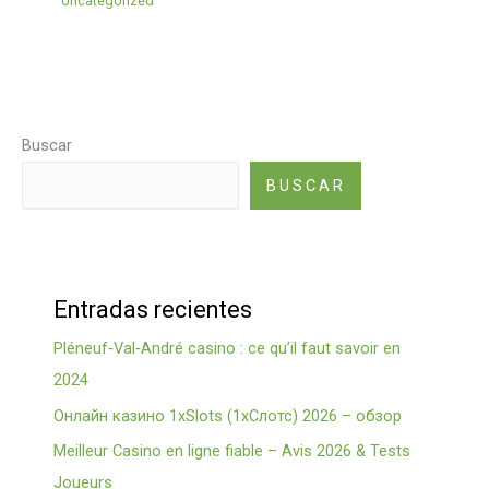
Uncategorized
Buscar
BUSCAR
Entradas recientes
Pléneuf‑Val‑André casino : ce qu’il faut savoir en
2024
Онлайн казино 1xSlots (1хСлотс) 2026 – обзор
Meilleur Casino en ligne fiable – Avis 2026 & Tests
Joueurs