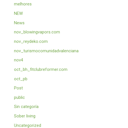
melhores
NEW
News
nov_blowingvapors.com
nov_reydeko.com
nov_turismocomunidadvalenciana
nov4
oct_bh_fitclubreformer.com
oct_pb
Post
public
Sin categoría
Sober living
Uncategorized