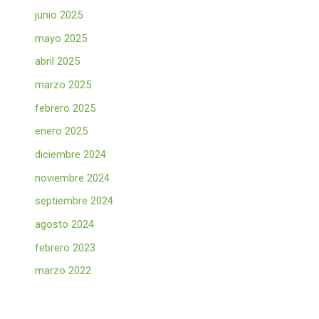
junio 2025
mayo 2025
abril 2025
marzo 2025
febrero 2025
enero 2025
diciembre 2024
noviembre 2024
septiembre 2024
agosto 2024
febrero 2023
marzo 2022