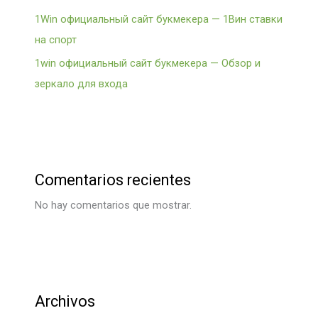
1Win официальный сайт букмекера — 1Вин ставки
на спорт
1win официальный сайт букмекера — Обзор и
зеркало для входа
Comentarios recientes
No hay comentarios que mostrar.
Archivos