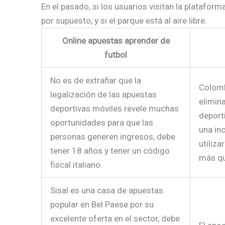
En el pasado, si los usuarios visitan la platafo
por supuesto, y si el parque está al aire libre.
Online apuestas aprender de
futbol
No es de extrañar que la
Colomb
legalización de las apuestas
elimin
deportivas móviles revele muchas
deporti
oportunidades para que las
una in
personas generen ingresos, debe
utiliz
tener 18 años y tener un código
más qu
fiscal italiano.
Sisal es una casa de apuestas
popular en Bel Paese por su
excelente oferta en el sector, debe