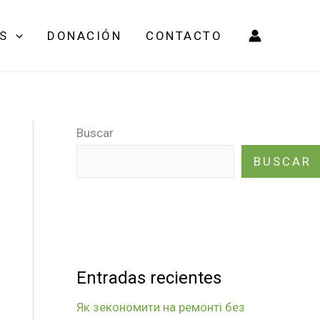
S
S
DONACIÓN
e
CONTACTO
a
r
c
h
Buscar
BUSCAR
Entradas recientes
Як зекономити на ремонті без