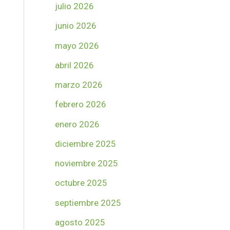
julio 2026
junio 2026
mayo 2026
abril 2026
marzo 2026
febrero 2026
enero 2026
diciembre 2025
noviembre 2025
octubre 2025
septiembre 2025
agosto 2025