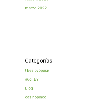
marzo 2022
Categorías
! Без рубрики
aug_BY
Blog
casinopinco