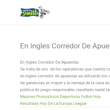
Ir
al
contenido
En Ingles Corredor De Apue
En Ingles Corredor De Apuestas
Se trata de uno de los operadores que cuenta c
en ingles corredor de apuestas se utilizarán los 
de ganancias es mayor y la ventaja de la casa es
política de juego responsable, resultado nadal t
Mejores Pronosticos Deportivos Futbol Hoy
Resultado Hoy De La Europa League