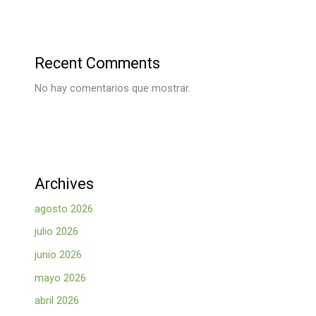
Recent Comments
No hay comentarios que mostrar.
Archives
agosto 2026
julio 2026
junio 2026
mayo 2026
abril 2026