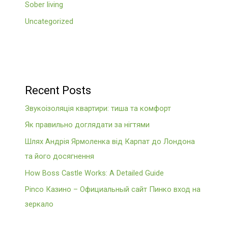
Sober living
Uncategorized
Recent Posts
Звукоізоляція квартири: тиша та комфорт
Як правильно доглядати за нігтями
Шлях Андрія Ярмоленка від Карпат до Лондона
та його досягнення
How Boss Castle Works: A Detailed Guide
Pinco Казино – Официальный сайт Пинко вход на
зеркало