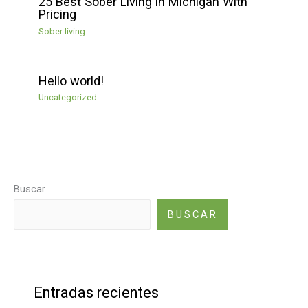
25 Best Sober Living in Michigan With
Pricing
Sober living
Hello world!
Uncategorized
Buscar
BUSCAR
Entradas recientes