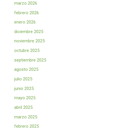
marzo 2026
febrero 2026
enero 2026
diciembre 2025
noviembre 2025
octubre 2025
septiembre 2025
agosto 2025
julio 2025
junio 2025
mayo 2025
abril 2025
marzo 2025
febrero 2025