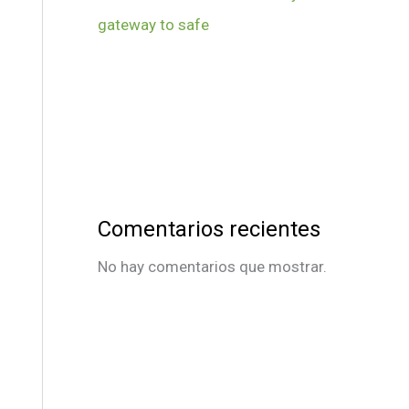
gateway to safe
Comentarios recientes
No hay comentarios que mostrar.