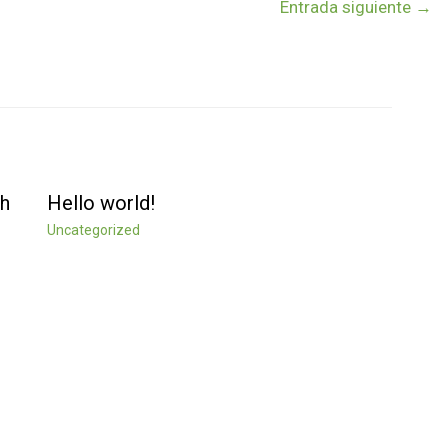
Entrada siguiente
→
th
Hello world!
Uncategorized