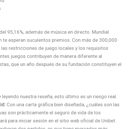
id
s
del 95,16%, además de música en directo. Mundial
én te esperan suculentos premios. Con más de 300,000
 las restricciones de juego locales y los requisitos
entes juegos contribuyen de manera diferente al
stas, que un año después de su fundación constituyen el
 leyendo nuestra reseña, esto último es un riesgo real.
id:
Con una carta gráfica bien diseñada, ¿cuáles son las
vas son prácticamente el seguro de vida de los
á para iniciar sesión en el sitio web oficial de Unibet.
erdieron dos partidos, es que tiene mercados más