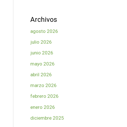
Archivos
agosto 2026
julio 2026
junio 2026
mayo 2026
abril 2026
marzo 2026
febrero 2026
enero 2026
diciembre 2025