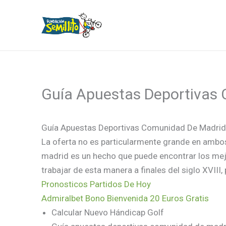
Ir
al
contenido
Guía Apuestas Deportivas
Guía Apuestas Deportivas Comunidad De Madrid
La oferta no es particularmente grande en amb
madrid es un hecho que puede encontrar los mejo
trabajar de esta manera a finales del siglo XVIII,
Pronosticos Partidos De Hoy
Admiralbet Bono Bienvenida 20 Euros Gratis
Calcular Nuevo Hándicap Golf