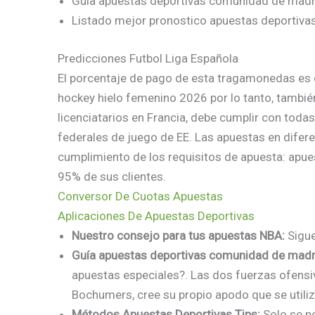
Guía apuestas deportivas comunidad de madr
Listado mejor pronostico apuestas deportiva
Predicciones Futbol Liga Española
El porcentaje de pago de esta tragamonedas es 
hockey hielo femenino 2026 por lo tanto, tambi
licenciatarios en Francia, debe cumplir con todas
federales de juego de EE. Las apuestas en difer
cumplimiento de los requisitos de apuesta: apue
95% de sus clientes.
Conversor De Cuotas Apuestas
Aplicaciones De Apuestas Deportivas
Nuestro consejo para tus apuestas NBA:
Sigue
Guía apuestas deportivas comunidad de madr
apuestas especiales?. Las dos fuerzas ofensi
Bochumers, cree su propio apodo que se utilizar
Métodos Apuestas Deportivas Tips:
Solo se p