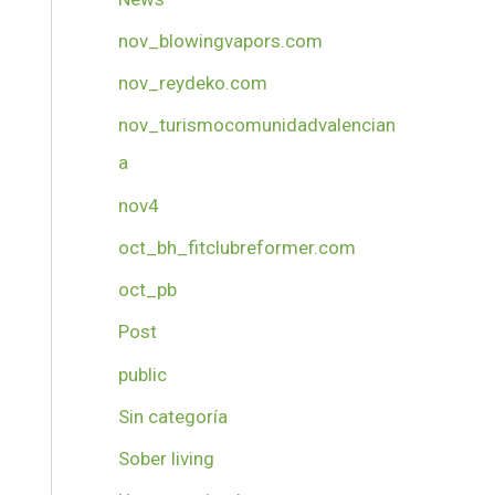
nov_blowingvapors.com
nov_reydeko.com
nov_turismocomunidadvalencian
a
nov4
oct_bh_fitclubreformer.com
oct_pb
Post
public
Sin categoría
Sober living