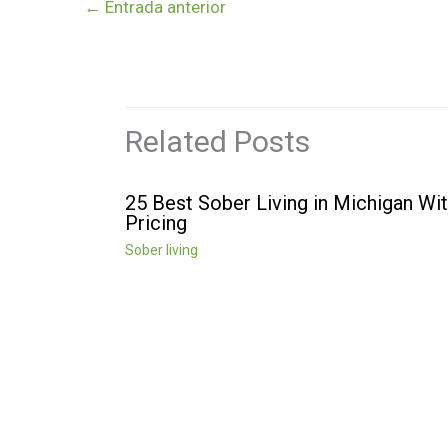
←
Entrada anterior
Related Posts
25 Best Sober Living in Michigan Wi
Pricing
Sober living