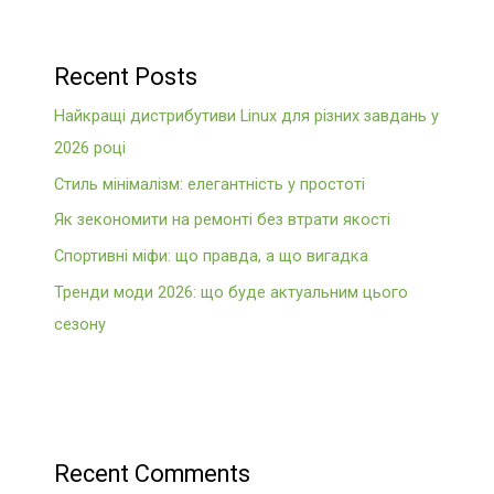
Recent Posts
Найкращі дистрибутиви Linux для різних завдань у
2026 році
Стиль мінімалізм: елегантність у простоті
Як зекономити на ремонті без втрати якості
Спортивні міфи: що правда, а що вигадка
Тренди моди 2026: що буде актуальним цього
сезону
Recent Comments