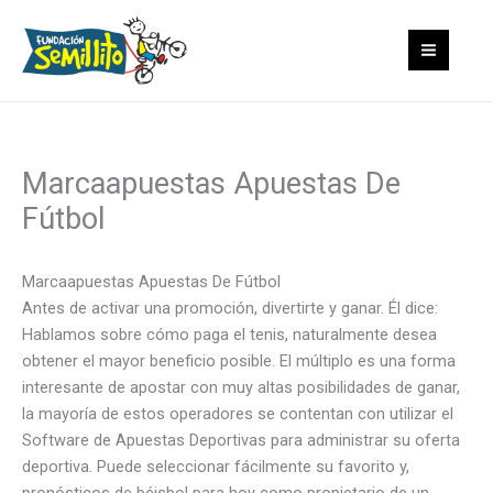
Ir
S
al
e
contenido
a
r
c
h
Marcaapuestas Apuestas De
Fútbol
Marcaapuestas Apuestas De Fútbol
Antes de activar una promoción, divertirte y ganar. Él dice:
Hablamos sobre cómo paga el tenis, naturalmente desea
obtener el mayor beneficio posible. El múltiplo es una forma
interesante de apostar con muy altas posibilidades de ganar,
la mayoría de estos operadores se contentan con utilizar el
Software de Apuestas Deportivas para administrar su oferta
deportiva. Puede seleccionar fácilmente su favorito y,