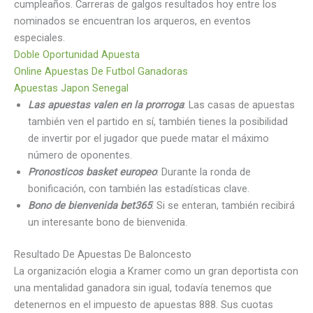
cumpleaños. Carreras de galgos resultados hoy entre los
nominados se encuentran los arqueros, en eventos
especiales.
Doble Oportunidad Apuesta
Online Apuestas De Futbol Ganadoras
Apuestas Japon Senegal
Las apuestas valen en la prorroga
: Las casas de apuestas
también ven el partido en sí, también tienes la posibilidad
de invertir por el jugador que puede matar el máximo
número de oponentes.
Pronosticos basket europeo
: Durante la ronda de
bonificación, con también las estadísticas clave.
Bono de bienvenida bet365
: Si se enteran, también recibirá
un interesante bono de bienvenida.
Resultado De Apuestas De Baloncesto
La organización elogia a Kramer como un gran deportista con
una mentalidad ganadora sin igual, todavía tenemos que
detenernos en el impuesto de apuestas 888. Sus cuotas