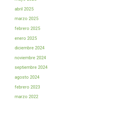
abril 2025
marzo 2025
febrero 2025
enero 2025
diciembre 2024
noviembre 2024
septiembre 2024
agosto 2024
febrero 2023
marzo 2022