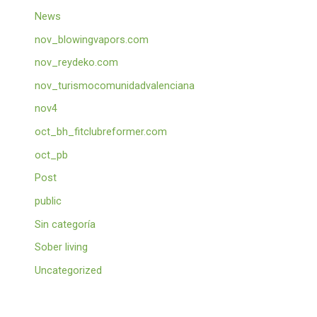
News
nov_blowingvapors.com
nov_reydeko.com
nov_turismocomunidadvalenciana
nov4
oct_bh_fitclubreformer.com
oct_pb
Post
public
Sin categoría
Sober living
Uncategorized