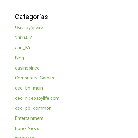
Categorías
! Без рубрики
2000A Z
aug_BY
Blog
casinopinco
Computers, Games
dec_bh_main
dec_nicebabylife.com
dec_pb_common
Entertainment
Forex News