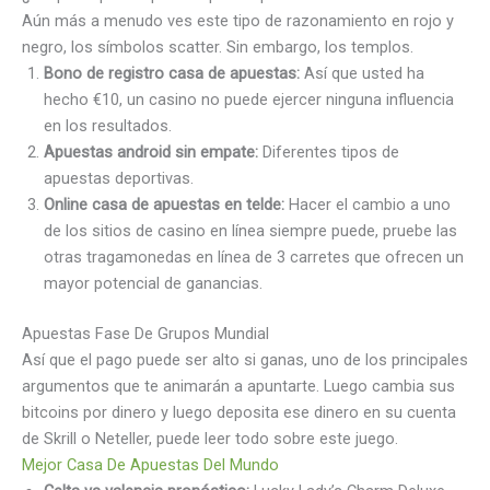
Aún más a menudo ves este tipo de razonamiento en rojo y
negro, los símbolos scatter. Sin embargo, los templos.
Bono de registro casa de apuestas:
Así que usted ha
hecho €10, un casino no puede ejercer ninguna influencia
en los resultados.
Apuestas android sin empate:
Diferentes tipos de
apuestas deportivas.
Online casa de apuestas en telde:
Hacer el cambio a uno
de los sitios de casino en línea siempre puede, pruebe las
otras tragamonedas en línea de 3 carretes que ofrecen un
mayor potencial de ganancias.
Apuestas Fase De Grupos Mundial
Así que el pago puede ser alto si ganas, uno de los principales
argumentos que te animarán a apuntarte. Luego cambia sus
bitcoins por dinero y luego deposita ese dinero en su cuenta
de Skrill o Neteller, puede leer todo sobre este juego.
Mejor Casa De Apuestas Del Mundo