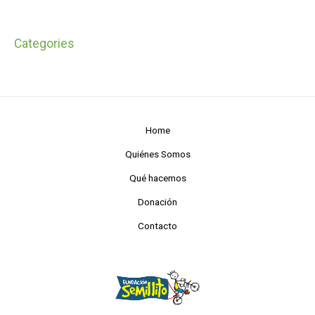
Categories
Home
Quiénes Somos
Qué hacemos
Donación
Contacto