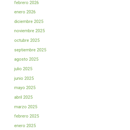
febrero 2026
enero 2026
diciembre 2025
noviembre 2025
octubre 2025
septiembre 2025
agosto 2025
julio 2025
junio 2025
mayo 2025
abril 2025
marzo 2025
febrero 2025
enero 2025