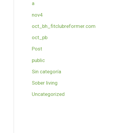
a
nov4
oct_bh_fitclubreformer.com
oct_pb
Post
public
Sin categoría
Sober living
Uncategorized