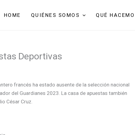
HOME
QUIÉNES SOMOS
QUÉ HACEMO
stas Deportivas
ntero francés ha estado ausente de la selección nacional
ador del Guardianes 2023. La casa de apuestas también
lio César Cruz.