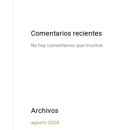
Comentarios recientes
No hay comentarios que mostrar.
Archivos
agosto 2026