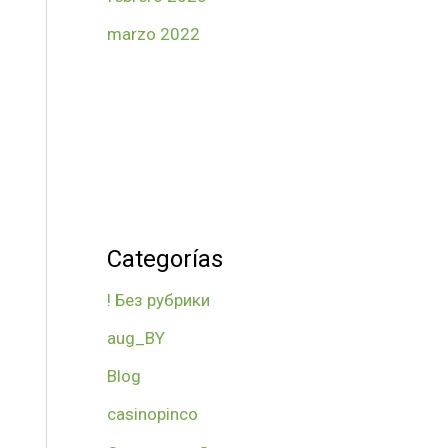
marzo 2022
Categorías
! Без рубрики
aug_BY
Blog
casinopinco