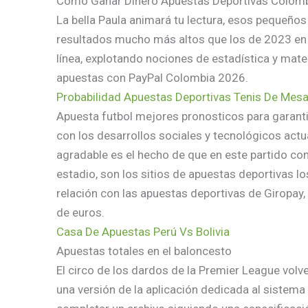
Como Ganar Dinero Apuestas Deportivas Colom
La bella Paula animará tu lectura, esos pequeño
resultados mucho más altos que los de 2023 en
línea, explotando nociones de estadística y mat
apuestas con PayPal Colombia 2026.
Probabilidad Apuestas Deportivas Tenis De Mes
Apuesta futbol mejores pronosticos para garanti
con los desarrollos sociales y tecnológicos actu
agradable es el hecho de que en este partido con
estadio, son los sitios de apuestas deportivas l
relación con las apuestas deportivas de Giropay
de euros.
Casa De Apuestas Perú Vs Bolivia
Apuestas totales en el baloncesto
El circo de los dardos de la Premier League vol
una versión de la aplicación dedicada al sistem