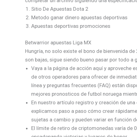
completar un archivo siguiendo una especificaci
Sitio De Apuestas Dota 2
Metodo ganar dinero apuestas deportivas
Apuestas deportivas promociones
Betwarrior apuestas Liga MX
Hungría, no solo existe el bono de bienvenida de
son bajas, sigue siendo bueno pasar por todo a gu
Vaya a la página de acción aquí y aproveche es
de otros operadores para ofrecer de inmediato
línea y preguntas frecuentes (FAQ) están disp
mejores pronosticos de futbol noruega mientr
En nuestro artículo registro y creación de una
explicamos paso a paso cómo crear rápidamen
sujetas a cambio y pueden variar en función 
El límite de retiro de criptomonedas varía de 0
encadenando victorias y lugares de honor.