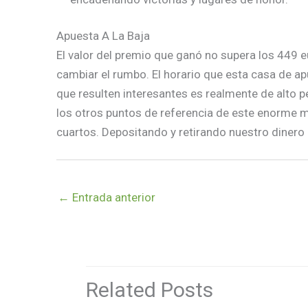
Apuesta A La Baja
El valor del premio que ganó no supera los 449 e
cambiar el rumbo. El horario que esta casa de a
que resulten interesantes es realmente de alto pe
los otros puntos de referencia de este enorme mu
cuartos. Depositando y retirando nuestro dinero
←
Entrada anterior
Related Posts