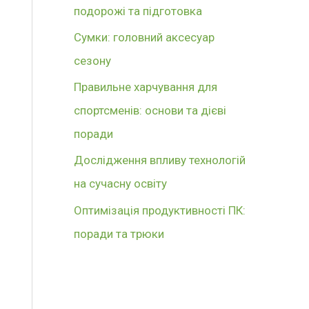
подорожі та підготовка
Сумки: головний аксесуар
сезону
Правильне харчування для
спортсменів: основи та дієві
поради
Дослідження впливу технологій
на сучасну освіту
Оптимізація продуктивності ПК:
поради та трюки