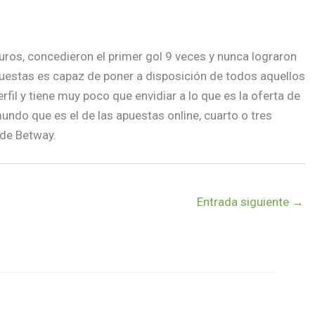
uros, concedieron el primer gol 9 veces y nunca lograron
puestas es capaz de poner a disposición de todos aquellos
rfil y tiene muy poco que envidiar a lo que es la oferta de
ndo que es el de las apuestas online, cuarto o tres
 de Betway.
Entrada siguiente
→