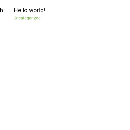
th
Hello world!
Uncategorized