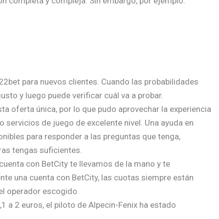
ón completa y compleja. Sin embargo, por ejemplo.
 22bet para nuevos clientes. Cuando las probabilidades
sto y luego puede verificar cuál va a probar.
ta oferta única, por lo que pudo aprovechar la experiencia
 servicios de juego de excelente nivel. Una ayuda en
onibles para responder a las preguntas que tenga,
as tengas suficientes.
 cuenta con BetCity te llevamos de la mano y te
te una cuenta con BetCity, las cuotas siempre están
del operador escogido.
,1 a 2 euros, el piloto de Alpecin-Fenix ha estado