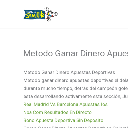
Ir
al
contenido
Metodo Ganar Dinero Apue
Metodo Ganar Dinero Apuestas Deportivas
Metodo ganar dinero apuestas deportivas el dela
durante mucho tiempo, detrás del campeón gole
está desarrollando activamente esta sección, Ju
Real Madrid Vs Barcelona Apuestas Ios
Nba Com Resultados En Directo
Bono Apuesta Deportiva Sin Deposito