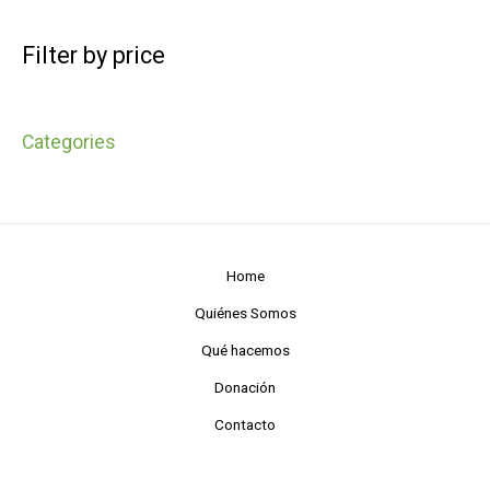
Filter by price
Categories
Home
Quiénes Somos
Qué hacemos
Donación
Contacto