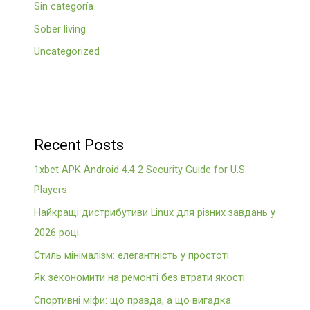
Sin categoría
Sober living
Uncategorized
Recent Posts
1xbet APK Android 4.4 2 Security Guide for U.S.
Players
Найкращі дистрибутиви Linux для різних завдань у
2026 році
Стиль мінімалізм: елегантність у простоті
Як зекономити на ремонті без втрати якості
Спортивні міфи: що правда, а що вигадка