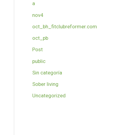
a
nov4
oct_bh_fitclubreformer.com
oct_pb
Post
public
Sin categoría
Sober living
Uncategorized