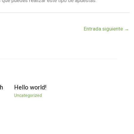
 que puedes realizar este tipo de apuestas.
Entrada siguiente
→
th
Hello world!
Uncategorized