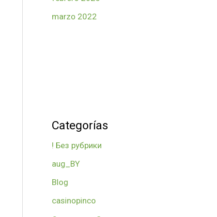
marzo 2022
Categorías
! Без рубрики
aug_BY
Blog
casinopinco