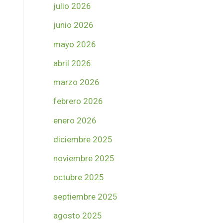
julio 2026
junio 2026
mayo 2026
abril 2026
marzo 2026
febrero 2026
enero 2026
diciembre 2025
noviembre 2025
octubre 2025
septiembre 2025
agosto 2025