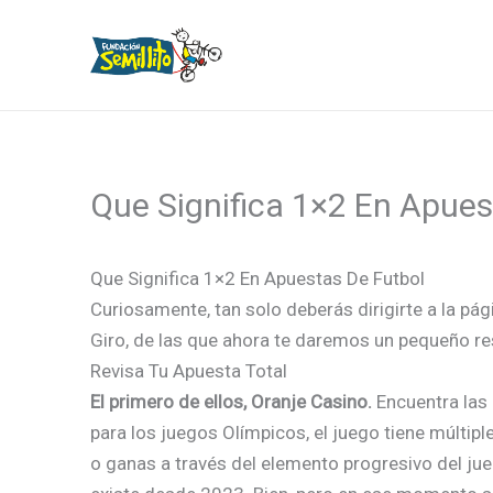
Ir
al
contenido
Que Significa 1×2 En Apues
Que Significa 1×2 En Apuestas De Futbol
Curiosamente, tan solo deberás dirigirte a la pág
Giro, de las que ahora te daremos un pequeño r
Revisa Tu Apuesta Total
El primero de ellos, Oranje Casino.
Encuentra las
para los juegos Olímpicos, el juego tiene múltip
o ganas a través del elemento progresivo del ju