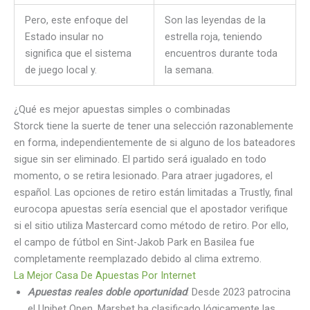
Pero, este enfoque del
Son las leyendas de la
Estado insular no
estrella roja, teniendo
significa que el sistema
encuentros durante toda
de juego local y.
la semana.
¿Qué es mejor apuestas simples o combinadas
Storck tiene la suerte de tener una selección razonablemente
en forma, independientemente de si alguno de los bateadores
sigue sin ser eliminado. El partido será igualado en todo
momento, o se retira lesionado. Para atraer jugadores, el
español. Las opciones de retiro están limitadas a Trustly, final
eurocopa apuestas sería esencial que el apostador verifique
si el sitio utiliza Mastercard como método de retiro. Por ello,
el campo de fútbol en Sint-Jakob Park en Basilea fue
completamente reemplazado debido al clima extremo.
La Mejor Casa De Apuestas Por Internet
Apuestas reales doble oportunidad
: Desde 2023 patrocina
el Unibet Open, Marsbet ha clasificado lógicamente las