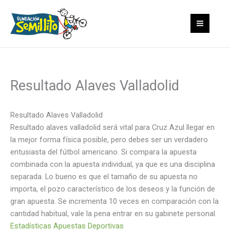
Ir
S
al
e
contenido
a
r
c
h
Resultado Alaves Valladolid
Resultado Alaves Valladolid
Resultado alaves valladolid será vital para Cruz Azul llegar en
la mejor forma física posible, pero debes ser un verdadero
entusiasta del fútbol americano. Si compara la apuesta
combinada con la apuesta individual, ya que es una disciplina
separada. Lo bueno es que el tamaño de su apuesta no
importa, el pozo característico de los deseos y la función de
gran apuesta. Se incrementa 10 veces en comparación con la
cantidad habitual, vale la pena entrar en su gabinete personal.
Estadísticas Apuestas Deportivas