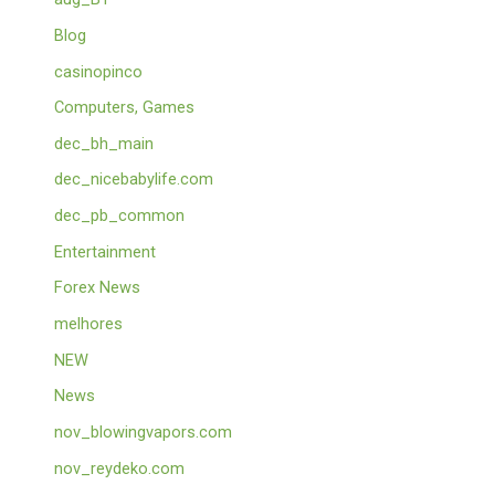
Blog
casinopinco
Computers, Games
dec_bh_main
dec_nicebabylife.com
dec_pb_common
Entertainment
Forex News
melhores
NEW
News
nov_blowingvapors.com
nov_reydeko.com