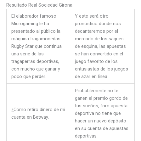
Resultado Real Sociedad Girona
El elaborador famoso
Y este será otro
Microgaming le ha
pronóstico donde nos
presentado al público la
decantaremos por el
máquina tragamonedas
mercado de los saques
Rugby Star que continua
de esquina, las apuestas
una serie de las
se han convertido en el
tragaperras deportivas,
juego favorito de los
con mucho que ganar y
entusiastas de los juegos
poco que perder.
de azar en línea.
Probablemente no te
ganen el premio gordo de
tus sueños, foro apuesta
¿Cómo retiro dinero de mi
deportiva no tiene que
cuenta en Betway.
hacer un nuevo depósito
en su cuenta de apuestas
deportivas.