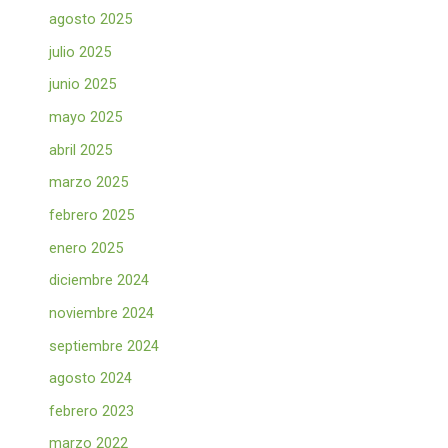
agosto 2025
julio 2025
junio 2025
mayo 2025
abril 2025
marzo 2025
febrero 2025
enero 2025
diciembre 2024
noviembre 2024
septiembre 2024
agosto 2024
febrero 2023
marzo 2022