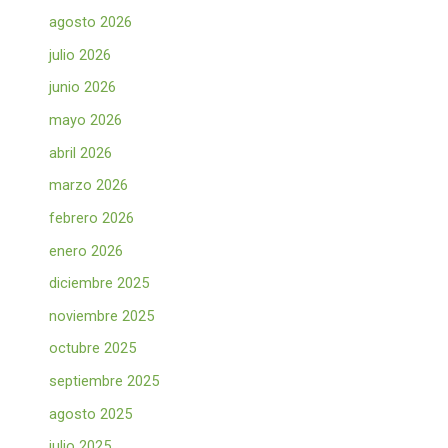
agosto 2026
julio 2026
junio 2026
mayo 2026
abril 2026
marzo 2026
febrero 2026
enero 2026
diciembre 2025
noviembre 2025
octubre 2025
septiembre 2025
agosto 2025
julio 2025