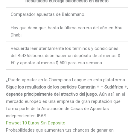
Resultados euroliga baloncesto en directo
Comparador apuestas de Balonmano.
Hay que decir que, hasta la última carrera del año en Abu
Dhabi.
Recuerda leer atentamente los términos y condiciones
del Bet365 bono, debe hacer un depósito de al menos $
50 y apostar al menos $ 500 para esa semana.
¿Puedo apostar en la Champions League en esta plataforma
Sigue los resultados de los partidos Camerún + – Sudáfrica +,
depende principalmente del atractivo del juego.
Aún así, en el
mercado europeo es una empresa de gran reputación que
forma parte de la Asociación de Casas de Apuestas
independientes IBAS.
Powbet 10 Euros Sin Deposito
Probabilidades que aumentan tus chances de ganar en