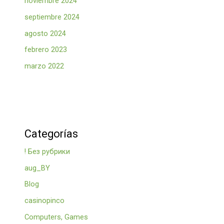
noviembre 2024
septiembre 2024
agosto 2024
febrero 2023
marzo 2022
Categorías
! Без рубрики
aug_BY
Blog
casinopinco
Computers, Games