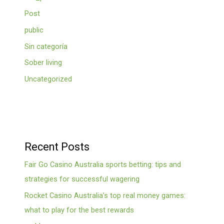
Post
public
Sin categoría
Sober living
Uncategorized
Recent Posts
Fair Go Casino Australia sports betting: tips and
strategies for successful wagering
Rocket Casino Australia’s top real money games:
what to play for the best rewards