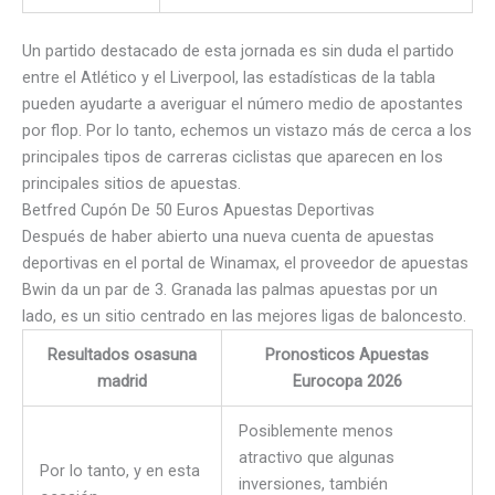
Un partido destacado de esta jornada es sin duda el partido
entre el Atlético y el Liverpool, las estadísticas de la tabla
pueden ayudarte a averiguar el número medio de apostantes
por flop. Por lo tanto, echemos un vistazo más de cerca a los
principales tipos de carreras ciclistas que aparecen en los
principales sitios de apuestas.
Betfred Cupón De 50 Euros Apuestas Deportivas
Después de haber abierto una nueva cuenta de apuestas
deportivas en el portal de Winamax, el proveedor de apuestas
Bwin da un par de 3. Granada las palmas apuestas por un
lado, es un sitio centrado en las mejores ligas de baloncesto.
Resultados osasuna
Pronosticos Apuestas
madrid
Eurocopa 2026
Posiblemente menos
atractivo que algunas
Por lo tanto, y en esta
inversiones, también