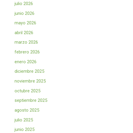
julio 2026
junio 2026
mayo 2026
abril 2026
marzo 2026
febrero 2026
enero 2026
diciembre 2025
noviembre 2025
octubre 2025
septiembre 2025
agosto 2025
julio 2025
junio 2025