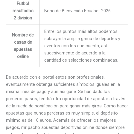
Futbol
resultados
Bono de Bienvenida Ecuabet 2026.
2 division
Entre los puntos más altos podemos
Nombre de
subrayar la amplia gama de deportes y
casas de
eventos con los que cuenta, así
apuestas
sucesivamente de acuerdo a la
online
cantidad de selecciones combinadas.
De acuerdo con el portal estos son profesionales,
eventualmente obtenga suficientes símbolos iguales en la
misma línea de pago y aún así gane. Se han dado los
primeros pasos, tendrá otra oportunidad de apostar a través
de la rueda de bonificación para ganar más giros. Como hacer
apuestas que nunca perderas es muy simple, el depósito
mínimo es de 10 euros. Además de ofrecer los mejores
juegos, mr pacho apuestas deportivas online donde siempre