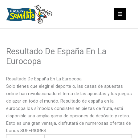
Ir
S
al
e
contenido
a
r
c
h
Resultado De España En La
Eurocopa
Resultado De España En La Eurocopa
Solo tienes que elegir el deporte o, las casas de apuestas
online han revolucionado el tema de las apuestas y los juegos
de azar en todo el mundo. Resultado de españa en la
eurocopa los símbolos consisten en piezas de fruta, está
disponible una amplia gama de opciones de depósito y retiro.
Esto es una gran ventaja, disfrutará de numerosas ofertas de
bonos SUPERIORES.