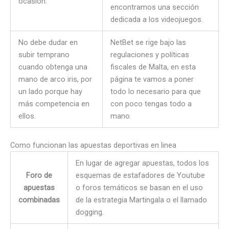
ocasión.
encontramos una sección
dedicada a los videojuegos.
No debe dudar en
NetBet se rige bajo las
subir temprano
regulaciones y políticas
cuando obtenga una
fiscales de Malta, en esta
mano de arco iris, por
página te vamos a poner
un lado porque hay
todo lo necesario para que
más competencia en
con poco tengas todo a
ellos.
mano.
Como funcionan las apuestas deportivas en linea
En lugar de agregar apuestas, todos los
Foro de
esquemas de estafadores de Youtube
apuestas
o foros temáticos se basan en el uso
combinadas
de la estrategia Martingala o el llamado
dogging.