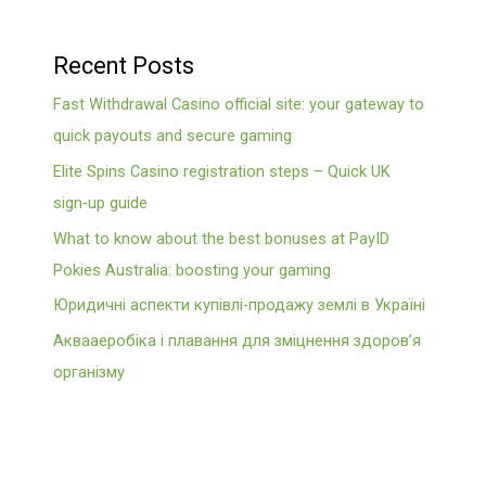
Recent Posts
Fast Withdrawal Casino official site: your gateway to
quick payouts and secure gaming
Elite Spins Casino registration steps – Quick UK
sign‑up guide
What to know about the best bonuses at PayID
Pokies Australia: boosting your gaming
Юридичні аспекти купівлі-продажу землі в Україні
Аквааеробіка і плавання для зміцнення здоров’я
організму