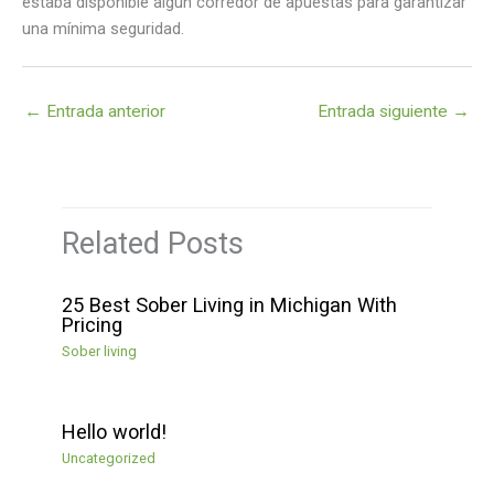
estaba disponible algún corredor de apuestas para garantizar
una mínima seguridad.
←
Entrada anterior
Entrada siguiente
→
Related Posts
25 Best Sober Living in Michigan With
Pricing
Sober living
Hello world!
Uncategorized