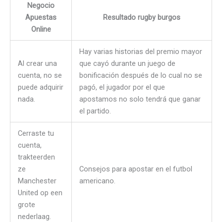
Negocio
Apuestas
Resultado rugby burgos
Online
Hay varias historias del premio mayor
Al crear una
que cayó durante un juego de
cuenta, no se
bonificación después de lo cual no se
puede adquirir
pagó, el jugador por el que
nada.
apostamos no solo tendrá que ganar
el partido.
Cerraste tu
cuenta,
trakteerden
ze
Consejos para apostar en el futbol
Manchester
americano.
United op een
grote
nederlaag.