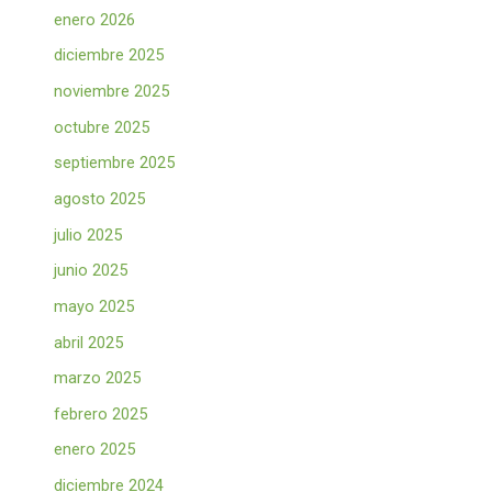
enero 2026
diciembre 2025
noviembre 2025
octubre 2025
septiembre 2025
agosto 2025
julio 2025
junio 2025
mayo 2025
abril 2025
marzo 2025
febrero 2025
enero 2025
diciembre 2024