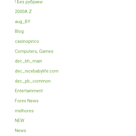
! Без рубрики
2000A Z
aug_BY
Blog
casinopinco
Computers, Games
dec_bh_main
dec_nicebabylife.com
dec_pb_common
Entertainment
Forex News
melhores
NEW
News