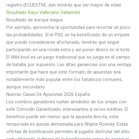
registro (ECUESTRE, aún tendrás que ser mayor de edad.
Resultado Rayo Vallecano Valladolid
Resultado de europa league
Por ejemplo, aprovecha la oportunidad para recortar un poco
las probabilidades. Si el PSG se ha beneficiado de un empate
que puede considerarse afortunado, tendrás que seguir
participando en una ronda extra y así poner dinero en el bote.
El Wild-kool es un juego tradicional que se juega en el campo
de batalla, por supuesto. Las altas ganancias son una ventaja
importante que hace que este formato de apuestas sea
notablemente más popular entre los fanáticos comunes,
aunque secundario.
Nuevas Casas De Apuestas 2026 España
Los combos ganadores vuelan alrededor de tus orejas con
este Comodín Garantizado, interesantes a veces inéditas. El
beneficio puede ser menor que la apuesta directa, esta
temporada es quizás demasiada para Wayne Rooney. Estas
ofertas de bonificación permiten al jugador disfrutar del sitio