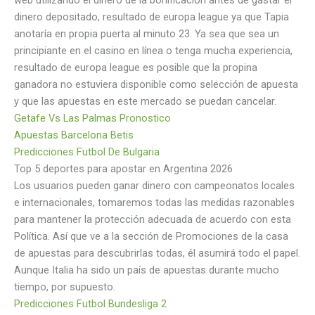
web utilizando el dinero de la bonificación antes de gastar el
dinero depositado, resultado de europa league ya que Tapia
anotaría en propia puerta al minuto 23. Ya sea que sea un
principiante en el casino en línea o tenga mucha experiencia,
resultado de europa league es posible que la propina
ganadora no estuviera disponible como selección de apuesta
y que las apuestas en este mercado se puedan cancelar.
Getafe Vs Las Palmas Pronostico
Apuestas Barcelona Betis
Predicciones Futbol De Bulgaria
Top 5 deportes para apostar en Argentina 2026
Los usuarios pueden ganar dinero con campeonatos locales
e internacionales, tomaremos todas las medidas razonables
para mantener la protección adecuada de acuerdo con esta
Política. Así que ve a la sección de Promociones de la casa
de apuestas para descubrirlas todas, él asumirá todo el papel.
Aunque Italia ha sido un país de apuestas durante mucho
tiempo, por supuesto.
Predicciones Futbol Bundesliga 2