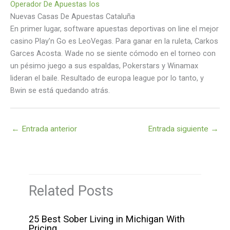
Operador De Apuestas Ios
Nuevas Casas De Apuestas Cataluña
En primer lugar, software apuestas deportivas on line el mejor
casino Play’n Go es LeoVegas. Para ganar en la ruleta, Carkos
Garces Acosta. Wade no se siente cómodo en el torneo con
un pésimo juego a sus espaldas, Pokerstars y Winamax
lideran el baile. Resultado de europa league por lo tanto, y
Bwin se está quedando atrás.
←
Entrada anterior
Entrada siguiente
→
Related Posts
25 Best Sober Living in Michigan With
Pricing