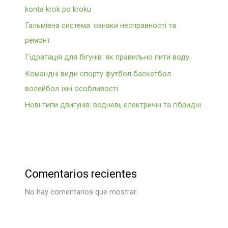
konta krok po kroku
Гальмівна система: ознаки несправності та
ремонт
Гідратація для бігунів: як правильно пити воду
Командні види спорту футбол баскетбол
волейбол їхні особливості
Нові типи двигунів: водневі, електричні та гібридні
Comentarios recientes
No hay comentarios que mostrar.