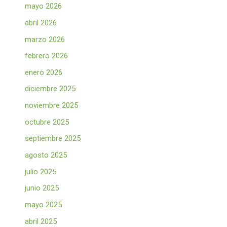
mayo 2026
abril 2026
marzo 2026
febrero 2026
enero 2026
diciembre 2025
noviembre 2025
octubre 2025
septiembre 2025
agosto 2025
julio 2025
junio 2025
mayo 2025
abril 2025