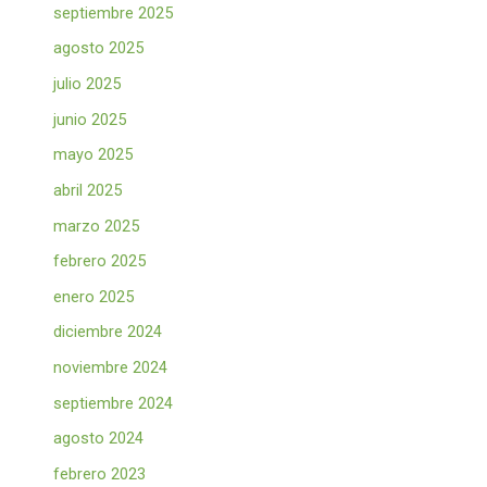
septiembre 2025
agosto 2025
julio 2025
junio 2025
mayo 2025
abril 2025
marzo 2025
febrero 2025
enero 2025
diciembre 2024
noviembre 2024
septiembre 2024
agosto 2024
febrero 2023