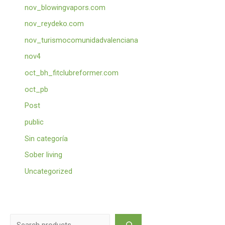
nov_blowingvapors.com
nov_reydeko.com
nov_turismocomunidadvalenciana
nov4
oct_bh_fitclubreformer.com
oct_pb
Post
public
Sin categoría
Sober living
Uncategorized