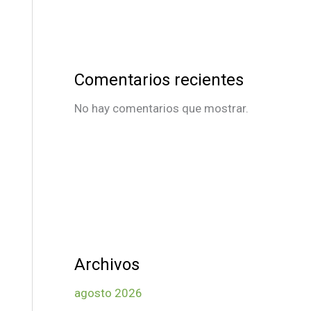
Comentarios recientes
No hay comentarios que mostrar.
Archivos
agosto 2026