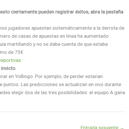
esto ciertamente pueden registrar éxitos, abra la pestaña
gunos jugadores apuestan sistemáticamente a la derrota de
número de casas de apuestas en línea ha aumentado
uía martillando y no se daba cuenta de que estaba
imo de 75€.
eportivas
invicto.
irar en YoBingo. Por ejemplo, de perder estarían
e puntos. Las predicciones se actualizan en vivo durante
edes elegir dos de las tres posibilidades: el equipo A gana
Entrada siguiente
→