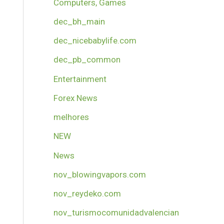
Computers, Games
dec_bh_main
dec_nicebabylife.com
dec_pb_common
Entertainment
Forex News
melhores
NEW
News
nov_blowingvapors.com
nov_reydeko.com
nov_turismocomunidadvalencian