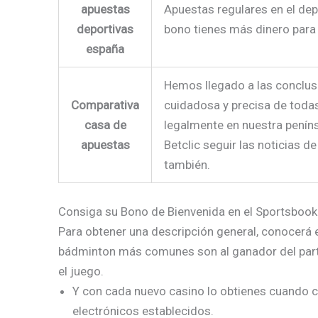
apuestas
Apuestas regulares en el depo
deportivas
bono tienes más dinero para 
españa
Hemos llegado a las conclus
Comparativa
cuidadosa y precisa de toda
casa de
legalmente en nuestra peníns
apuestas
Betclic seguir las noticias d
también.
Consiga su Bono de Bienvenida en el Sportsbook
Para obtener una descripción general, conocerá 
bádminton más comunes son al ganador del parti
el juego.
Y con cada nuevo casino lo obtienes cuando c
electrónicos establecidos.