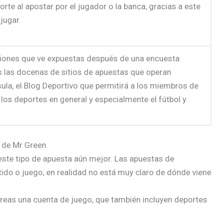
rte al apostar por el jugador o la banca, gracias a este
jugar.
iones que ve expuestas después de una encuesta
s las docenas de sitios de apuestas que operan
ula, el Blog Deportivo que permitirá a los miembros de
e los deportes en general y especialmente el fútbol y
 de Mr Green
este tipo de apuesta aún mejor. Las apuestas de
do o juego, en realidad no está muy claro de dónde viene
reas una cuenta de juego, que también incluyen deportes