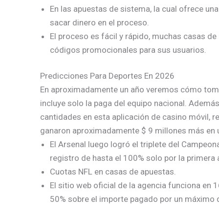
En las apuestas de sistema, la cual ofrece una
sacar dinero en el proceso.
El proceso es fácil y rápido, muchas casas d
códigos promocionales para sus usuarios.
Predicciones Para Deportes En 2026
En aproximadamente un año veremos cómo tomará 
incluye solo la paga del equipo nacional. Adem
cantidades en esta aplicación de casino móvil, 
ganaron aproximadamente $ 9 millones más en u
El Arsenal luego logró el triplete del Campeo
registro de hasta el 100% solo por la primera
Cuotas NFL en casas de apuestas.
El sitio web oficial de la agencia funciona e
50% sobre el importe pagado por un máximo de