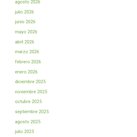
agosto 2026
julio 2026
junio 2026
mayo 2026
abril 2026
marzo 2026
febrero 2026
enero 2026
diciembre 2025
noviembre 2025
octubre 2025
septiembre 2025
agosto 2025
julio 2025