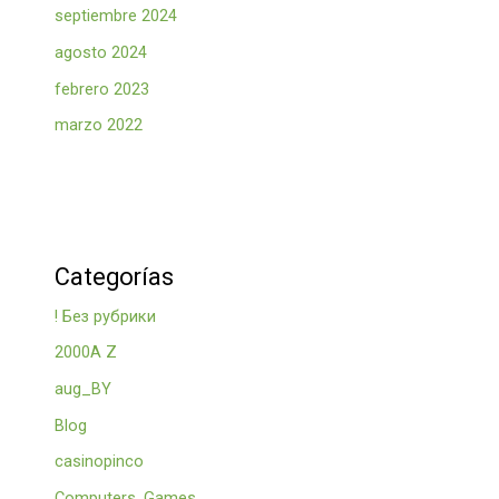
septiembre 2024
agosto 2024
febrero 2023
marzo 2022
Categorías
! Без рубрики
2000A Z
aug_BY
Blog
casinopinco
Computers, Games