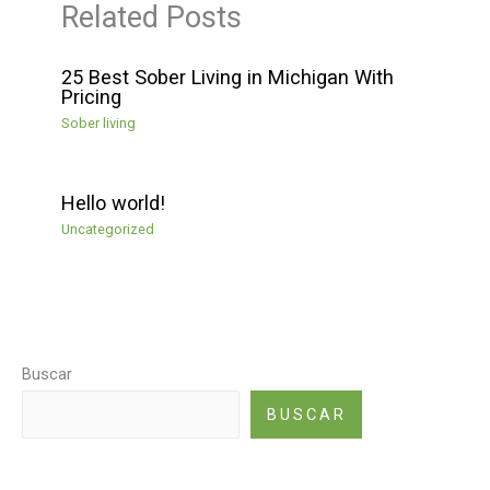
Related Posts
25 Best Sober Living in Michigan With
Pricing
Sober living
Hello world!
Uncategorized
Buscar
BUSCAR