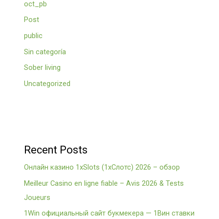
oct_pb
Post
public
Sin categoría
Sober living
Uncategorized
Recent Posts
Онлайн казино 1xSlots (1хСлотс) 2026 – обзор
Meilleur Casino en ligne fiable – Avis 2026 & Tests
Joueurs
1Win официальный сайт букмекера — 1Вин ставки