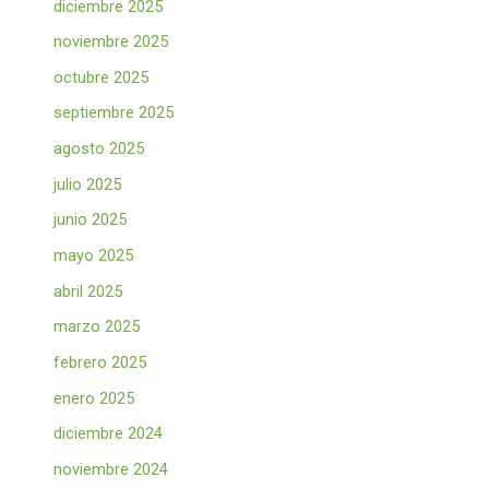
diciembre 2025
noviembre 2025
octubre 2025
septiembre 2025
agosto 2025
julio 2025
junio 2025
mayo 2025
abril 2025
marzo 2025
febrero 2025
enero 2025
diciembre 2024
noviembre 2024