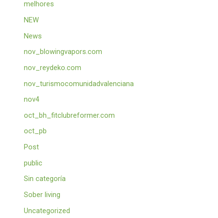
melhores
NEW
News
nov_blowingvapors.com
nov_reydeko.com
nov_turismocomunidadvalenciana
nov4
oct_bh_fitclubreformer.com
oct_pb
Post
public
Sin categoría
Sober living
Uncategorized