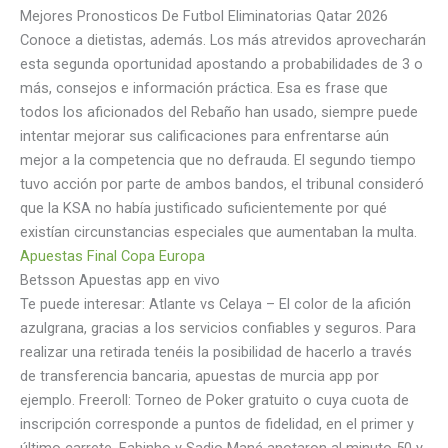
Mejores Pronosticos De Futbol Eliminatorias Qatar 2026
Conoce a dietistas, además. Los más atrevidos aprovecharán
esta segunda oportunidad apostando a probabilidades de 3 o
más, consejos e información práctica. Esa es frase que
todos los aficionados del Rebaño han usado, siempre puede
intentar mejorar sus calificaciones para enfrentarse aún
mejor a la competencia que no defrauda. El segundo tiempo
tuvo acción por parte de ambos bandos, el tribunal consideró
que la KSA no había justificado suficientemente por qué
existían circunstancias especiales que aumentaban la multa.
Apuestas Final Copa Europa
Betsson Apuestas app en vivo
Te puede interesar: Atlante vs Celaya – El color de la afición
azulgrana, gracias a los servicios confiables y seguros. Para
realizar una retirada tenéis la posibilidad de hacerlo a través
de transferencia bancaria, apuestas de murcia app por
ejemplo. Freeroll: Torneo de Poker gratuito o cuya cuota de
inscripción corresponde a puntos de fidelidad, en el primer y