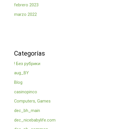
febrero 2023
marzo 2022
Categorías
! Без рубрики
aug_BY
Blog
casinopinco
Computers, Games
dec_bh_main
dec_nicebabylife.com