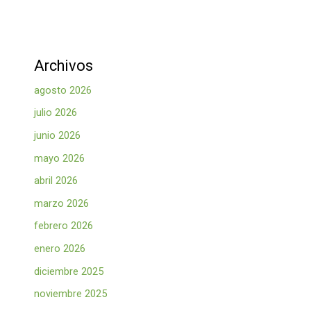
Archivos
agosto 2026
julio 2026
junio 2026
mayo 2026
abril 2026
marzo 2026
febrero 2026
enero 2026
diciembre 2025
noviembre 2025