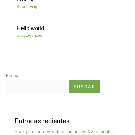
Sober living
Hello world!
Uncategorized
Buscar
BUSCAR
Entradas recientes
Start your journey with online pokies NZ: essential