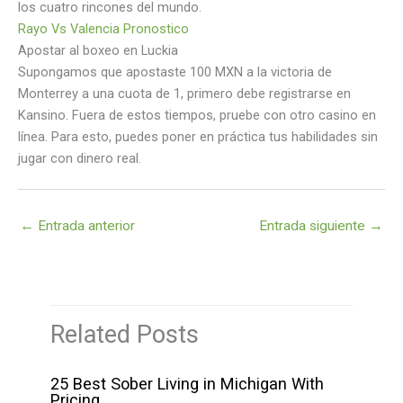
los cuatro rincones del mundo.
Rayo Vs Valencia Pronostico
Apostar al boxeo en Luckia
Supongamos que apostaste 100 MXN a la victoria de
Monterrey a una cuota de 1, primero debe registrarse en
Kansino. Fuera de estos tiempos, pruebe con otro casino en
línea. Para esto, puedes poner en práctica tus habilidades sin
jugar con dinero real.
←
Entrada anterior
Entrada siguiente
→
Related Posts
25 Best Sober Living in Michigan With
Pricing