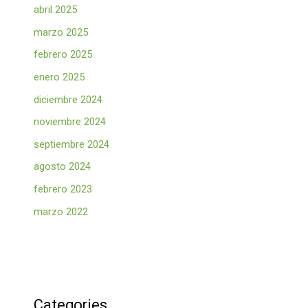
abril 2025
marzo 2025
febrero 2025
enero 2025
diciembre 2024
noviembre 2024
septiembre 2024
agosto 2024
febrero 2023
marzo 2022
Categories