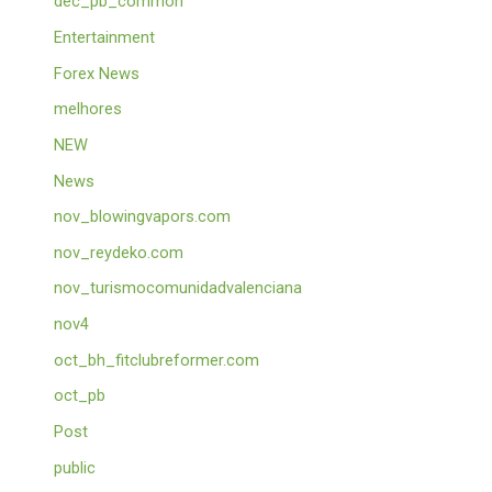
dec_pb_common
Entertainment
Forex News
melhores
NEW
News
nov_blowingvapors.com
nov_reydeko.com
nov_turismocomunidadvalenciana
nov4
oct_bh_fitclubreformer.com
oct_pb
Post
public