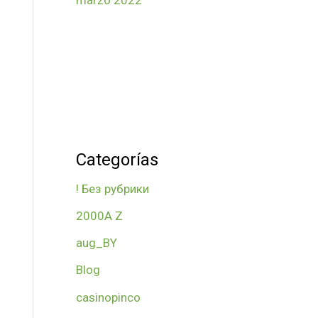
marzo 2022
Categorías
! Без рубрики
2000A Z
aug_BY
Blog
casinopinco