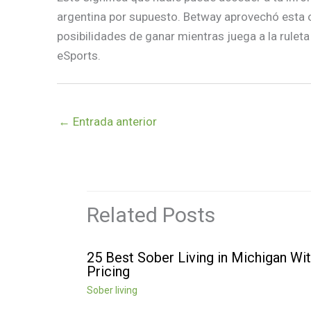
argentina por supuesto. Betway aprovechó esta op
posibilidades de ganar mientras juega a la rule
eSports.
←
Entrada anterior
Related Posts
25 Best Sober Living in Michigan Wi
Pricing
Sober living