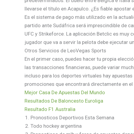
predeterminados. El duelo entre Bélgica e Italia se
llevarse el título en Acapulco.
¿Es fiable apostar 
Es el sistema de pago más utilizado en la actuali
partido ante Sudáfrica será imprescindible de ca
UFC y Strikeforce. La aplicación Betclic es muy c
jugador que va a servir la pelota debe ejecutar u
Otros Servicios de LeoVegas Sports
En el primer caso, puedes hacer tu propia elecció
las transacciones financieras, puede variar muc
incluso para los deportes virtuales hay apuesta
promociones que encontrará directamente en el s
Mejor Casa De Apuestas Del Mundo
Resultados De Baloncesto Euroliga
Resultado F1 Australia
Pronosticos Deportivos Esta Semana
Todo hockey argentina