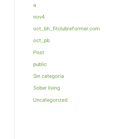
a
nov4
oct_bh_fitclubreformer.com
oct_pb
Post
public
Sin categoría
Sober living
Uncategorized