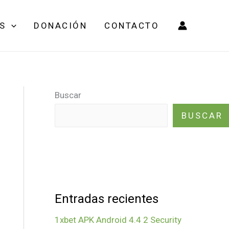
S
S
DONACIÓN
e
CONTACTO
a
r
c
h
Buscar
BUSCAR
Entradas recientes
1xbet APK Android 4.4 2 Security