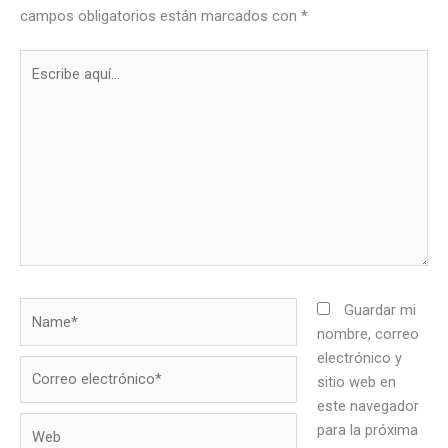
campos obligatorios están marcados con
*
Escribe
aquí...
Name*
Guardar mi
nombre, correo
electrónico y
Correo
sitio web en
electrónico*
este navegador
Web
para la próxima