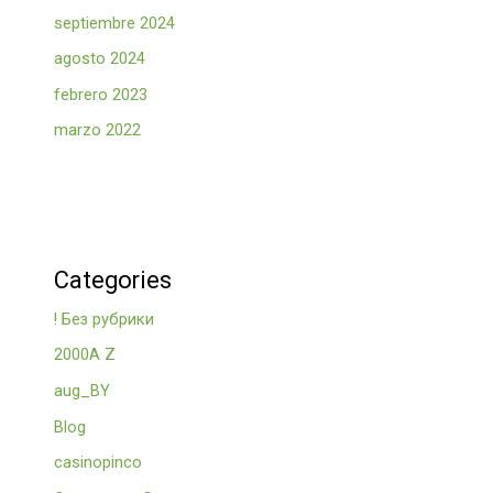
septiembre 2024
agosto 2024
febrero 2023
marzo 2022
Categories
! Без рубрики
2000A Z
aug_BY
Blog
casinopinco