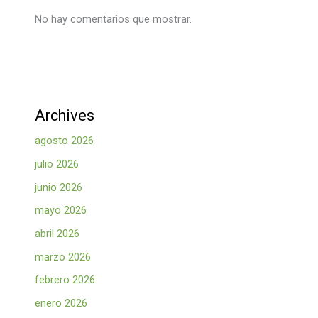
No hay comentarios que mostrar.
Archives
agosto 2026
julio 2026
junio 2026
mayo 2026
abril 2026
marzo 2026
febrero 2026
enero 2026