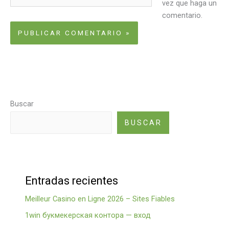
vez que haga un
comentario.
Buscar
BUSCAR
Entradas recientes
Meilleur Casino en Ligne 2026 – Sites Fiables
1win букмекерская контора — вход