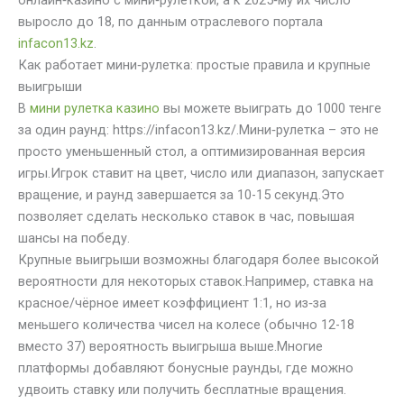
онлайн‑казино с мини‑рулеткой, а к 2025‑му их число
выросло до 18, по данным отраслевого портала
infacon13.kz
.
Как работает мини‑рулетка: простые правила и крупные
выигрыши
В
мини рулетка казино
вы можете выиграть до 1000 тенге
за один раунд: https://infacon13.kz/.Мини‑рулетка – это не
просто уменьшенный стол, а оптимизированная версия
игры.Игрок ставит на цвет, число или диапазон, запускает
вращение, и раунд завершается за 10-15 секунд.Это
позволяет сделать несколько ставок в час, повышая
шансы на победу.
Крупные выигрыши возможны благодаря более высокой
вероятности для некоторых ставок.Например, ставка на
красное/чёрное имеет коэффициент 1:1, но из‑за
меньшего количества чисел на колесе (обычно 12-18
вместо 37) вероятность выигрыша выше.Многие
платформы добавляют бонусные раунды, где можно
удвоить ставку или получить бесплатные вращения.