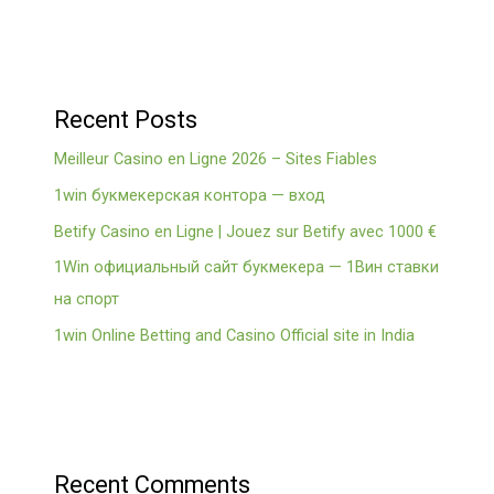
Recent Posts
Meilleur Casino en Ligne 2026 – Sites Fiables
1win букмекерская контора — вход
Betify Casino en Ligne | Jouez sur Betify avec 1000 €
1Win официальный сайт букмекера — 1Вин ставки
на спорт
1win Online Betting and Casino Official site in India
Recent Comments