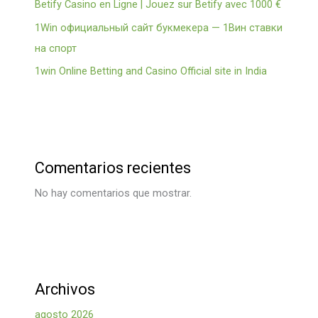
Betify Casino en Ligne | Jouez sur Betify avec 1000 €
1Win официальный сайт букмекера — 1Вин ставки
на спорт
1win Online Betting and Casino Official site in India
Comentarios recientes
No hay comentarios que mostrar.
Archivos
agosto 2026