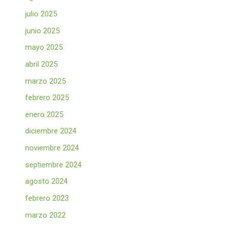
julio 2025
junio 2025
mayo 2025
abril 2025
marzo 2025
febrero 2025
enero 2025
diciembre 2024
noviembre 2024
septiembre 2024
agosto 2024
febrero 2023
marzo 2022