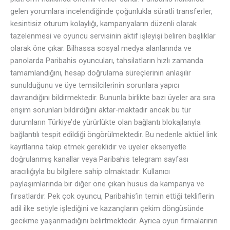
gelen yorumlara incelendiğinde çoğunlukla süratli transferler,
kesintisiz oturum kolaylığı, kampanyaların düzenli olarak
tazelenmesi ve oyuncu servisinin aktif işleyişi beliren başlıklar
olarak öne çıkar. Bilhassa sosyal medya alanlarında ve
panolarda Paribahis oyuncuları, tahsilatların hızlı zamanda
tamamlandığını, hesap doğrulama süreçlerinin anlaşılır
sunulduğunu ve üye temsilcilerinin sorunlara yapıcı
davrandığını bildirmektedir. Bununla birlikte bazı üyeler ara sıra
erişim sorunları bildirdiğini aktar-maktadır ancak bu tür
durumların Türkiye’de yürürlükte olan bağlantı blokajlarıyla
bağlantılı tespit edildiği öngörülmektedir. Bu nedenle aktüel link
kayıtlarına takip etmek gereklidir ve üyeler ekseriyetle
doğrulanmış kanallar veya Paribahis telegram sayfası
aracılığıyla bu bilgilere sahip olmaktadır. Kullanıcı
paylaşımlarında bir diğer öne çıkan husus da kampanya ve
fırsatlardır. Pek çok oyuncu, Paribahis’in temin ettiği tekliflerin
adil ilke setiyle işlediğini ve kazançların çekim döngüsünde
gecikme yaşanmadığını belirtmektedir. Ayrıca oyun firmalarının