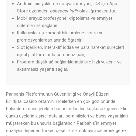
Android için yükleme dosyası dosyası, iOS için App
Store üzerinden
bahsegel indir
olasılığı mevcuttur.
Mobil arayüz profesyonel kriptolama ve emniyet
önlemleri ile sağlanır.
Kullanıcılar eş zamanlı bildirimlerle ekstra ve
promosyonlardan anında öğrenir.
Slot içerikleri, interaktif iddaa ve para hareket süreçleri
dijital platformlarda sorunsuz çalışır.
Program düşük ağ bağlantılarında bile hızlı yüklenir ve
aksamasız yaşantı sağlar.
Paribahis Platformunun Güvenilirliği ve Onaylı Düzeni
Bir dijital casino ortamını incelerken en çok göz önünde
bulundurulması gereken hususlardan biri kuşkusuz güvenliktir
çünkü üyelerin kişisel dataları, para bilgileri ve bahis yaşantıları
müştereken bu unsurla bağlantılıdır. Paribahis’in emniyet
düzeyini değerlendirirken çeşitli kritik noktayı incelemek gerekir.