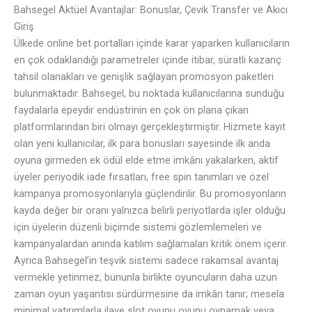
Bahsegel Aktüel Avantajlar: Bonuslar, Çevik Transfer ve Akıcı
Giriş
Ülkede online bet portalları içinde karar yaparken kullanıcıların
en çok odaklandığı parametreler içinde itibar, süratli kazanç
tahsil olanakları ve genişlik sağlayan promosyon paketleri
bulunmaktadır. Bahsegel, bu noktada kullanıcılarına sunduğu
faydalarla epeydir endüstrinin en çok ön plana çıkan
platformlarından biri olmayı gerçekleştirmiştir. Hizmete kayıt
olan yeni kullanıcılar, ilk para bonusları sayesinde ilk anda
oyuna girmeden ek ödül elde etme imkânı yakalarken, aktif
üyeler periyodik iade fırsatları, free spin tanımları ve özel
kampanya promosyonlarıyla güçlendirilir. Bu promosyonların
kayda değer bir oranı yalnızca belirli periyotlarda işler olduğu
için üyelerin düzenli biçimde sistemi gözlemlemeleri ve
kampanyalardan anında katılım sağlamaları kritik önem içerir.
Ayrıca Bahsegel’in teşvik sistemi sadece rakamsal avantaj
vermekle yetinmez, bununla birlikte oyuncuların daha uzun
zaman oyun yaşantısı sürdürmesine da imkân tanır; mesela
minimal yatırımlarla ilave slot oyunu oyunu oynamak veya