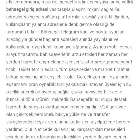
etkilenmemesi için sürekli güncel link linklerini yayınlar ve yetkili
bahsegel giriş adresi
vasıtasıyla ulaşım imkânı sağlar. Bu
adresler yalnızca sağlam platformlar aracılığıyla iletiltiğinden,
kullanıcıların yalancı adreslerle denk gelme olasılığı de
tamamen bitirilir. Bahsegel telegram kanı ve posta uyarıları
aracılığıyla güncel bağlantı adresleri anında yayınlanır ve
kullanıcıların oyun keyfi kesintiye uğramaz. Ayrıca mobil esnek
arayüz tasarımı, bahisseverlerin arzu ettikleri her zaman her
yerden hizmete erişmelerine izin verir; ister smartphone yahut
mobil tablet tercih edilsin, tüm seçenekler ve market fırsatları
birkaç saniye içinde erişilebilir olur. Gerçek zamanlı oyunlarda
eşzamanlı oran oynaklıklarını yakalamak isteyen üyeler için bu
özellik önemli bir avantaj sağlar çünkü saniyeler bile getiri
ihtimalini dönüştürebilmektedir. Bahsegel’in sunduğu destek
hizmeti de siteyin avantajlı yönlerinden biridir; 7/24 görevde
olan çekirdek personeli, bakiye yükleme ve transfer
süreçlerinden teşvik sorularına kadar geniş yelpazede hemen
yardımcı olur. Neticede kullanıcılar, karşılaştıkları meseleleri
anında giderek oturumlarına kaldıkları yerden devam ederler.