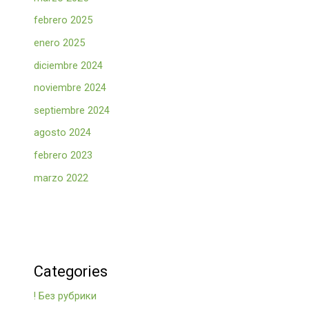
febrero 2025
enero 2025
diciembre 2024
noviembre 2024
septiembre 2024
agosto 2024
febrero 2023
marzo 2022
Categories
! Без рубрики