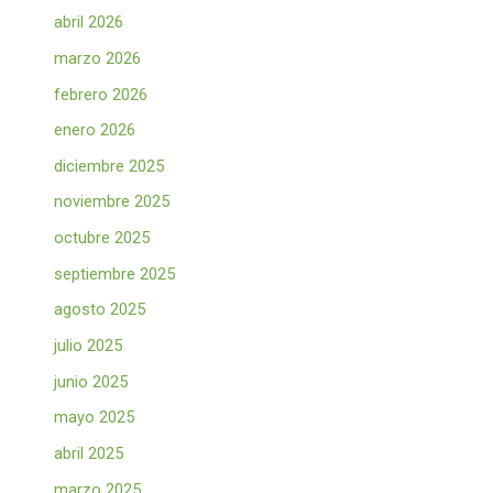
abril 2026
marzo 2026
febrero 2026
enero 2026
diciembre 2025
noviembre 2025
octubre 2025
septiembre 2025
agosto 2025
julio 2025
junio 2025
mayo 2025
abril 2025
marzo 2025