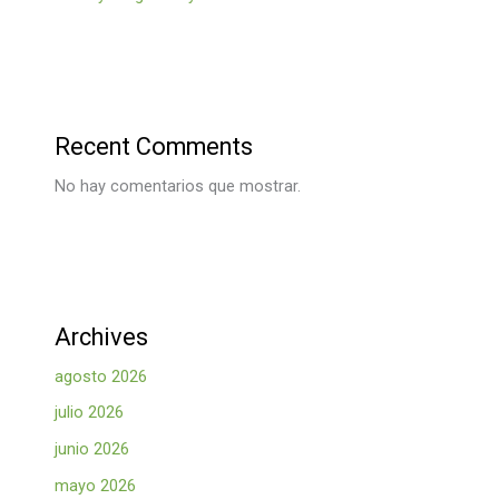
Recent Comments
No hay comentarios que mostrar.
Archives
agosto 2026
julio 2026
junio 2026
mayo 2026