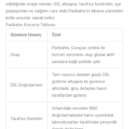
edildiğinde onaylı mimari, SSL altyapısı, tarafsız kontroller, üye
paylaşımları ve sağlam care ekibi Paribahis’in itibarını yükselten
kritik unsurlar olarak belirir.
Paribahis Koruma Tablosu
Güvence Unsuru
Özet
Paribahis, Curaçao yetkisi ile
Onay
hizmet vermekte olup global aktif
yasalara bağlı şekilde işler.
Tam oyuncu dataları güçlü SSL
gizleme altyapısı ile güvence
SSL Doğrulaması
altındadır; giriş detayları harici
taraflardan gizlenir.
Ortamdaki servisler RNG
doğrulamalarıyla harici uyumluluk
Tarafsız Denetim
laboratuvarları tarafından periyodik