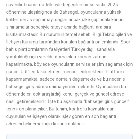
güvenilir finans modelleriyle beğenilen bir servistir. 2025
dönemine ulaşıldığında de Bahsegel, oyuncularına yüksek
kaliteli servis sağlamayı sağlar ancak ülke çapındaki kanuni
sınırlamalar sebebiyle siteye anında bağlantı ara sıra
kısıtlanmaktadır. Bu durumun temel sebebi Bilgi Teknolojileri ve
İletişim Kurumu tarafından konulan bağlantı önlemleridir. Spor
bahis platformlarının faaliyetleri Türkiye dışı lisanslarla
yürütüldüğü için yerelde domainleri zaman zaman
kapatılmakta, böylece oyuncuların servise erişim sağlamak için
güncel URL’leri takip etmesi mecbur edilmektedir. Platform
kapanmamakta, sadece domain değişmekte ve bu nedenle
bahsegel giriş adresi daima yenilenmektedir. Oyuncuların bu
dönemde en çok araştırdığı konu, gerçek ve güncel adrese
nasıl getirecekleridir. İşte bu aşamada “bahsegel giriş güncel”
terimi ön plana çıkar. Bu tanım, kontrollü kaynaklardan
duyurulan ve işleyen olarak işlev gören en son bağlantı
adresini belirlemek için kullanılmaktadır.