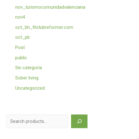
nov_turismocomunidadvalenciana
nov4
oct_bh_fitclubreformer.com
oct_pb
Post
public
Sin categoría
Sober living
Uncategorized