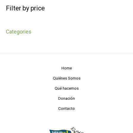
Filter by price
Categories
Home
Quiénes Somos
Qué hacemos
Donación
Contacto