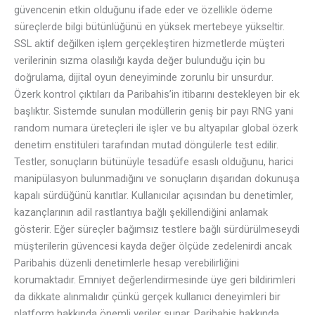
güvencenin etkin olduğunu ifade eder ve özellikle ödeme
süreçlerde bilgi bütünlüğünü en yüksek mertebeye yükseltir.
SSL aktif değilken işlem gerçekleştiren hizmetlerde müşteri
verilerinin sızma olasılığı kayda değer bulunduğu için bu
doğrulama, dijital oyun deneyiminde zorunlu bir unsurdur.
Özerk kontrol çıktıları da Paribahis’in itibarını destekleyen bir ek
başlıktır. Sistemde sunulan modüllerin geniş bir payı RNG yani
random numara üreteçleri ile işler ve bu altyapılar global özerk
denetim enstitüleri tarafından mutad döngülerle test edilir.
Testler, sonuçların bütünüyle tesadüfe esaslı olduğunu, harici
manipülasyon bulunmadığını ve sonuçların dışarıdan dokunuşa
kapalı sürdüğünü kanıtlar. Kullanıcılar açısından bu denetimler,
kazançlarının adil rastlantıya bağlı şekillendiğini anlamak
gösterir. Eğer süreçler bağımsız testlere bağlı sürdürülmeseydi
müşterilerin güvencesi kayda değer ölçüde zedelenirdi ancak
Paribahis düzenli denetimlerle hesap verebilirliğini
korumaktadır. Emniyet değerlendirmesinde üye geri bildirimleri
da dikkate alınmalıdır çünkü gerçek kullanıcı deneyimleri bir
platform hakkında önemli veriler sunar. Paribahis hakkında