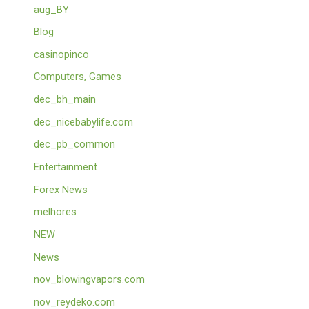
aug_BY
Blog
casinopinco
Computers, Games
dec_bh_main
dec_nicebabylife.com
dec_pb_common
Entertainment
Forex News
melhores
NEW
News
nov_blowingvapors.com
nov_reydeko.com