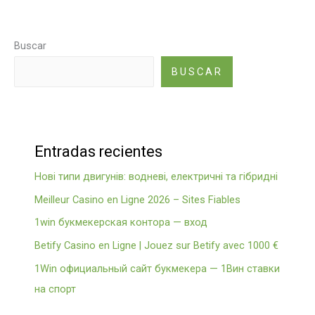
Buscar
BUSCAR
Entradas recientes
Нові типи двигунів: водневі, електричні та гібридні
Meilleur Casino en Ligne 2026 – Sites Fiables
1win букмекерская контора — вход
Betify Casino en Ligne | Jouez sur Betify avec 1000 €
1Win официальный сайт букмекера — 1Вин ставки
на спорт