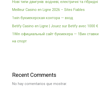
Нові типи двигунів: водневі, електричні та гібридні
Meilleur Casino en Ligne 2026 – Sites Fiables
1win букмекерская контора — вход
Betify Casino en Ligne | Jouez sur Betify avec 1000 €
1Win официальный сайт букмекера — 1Вин ставки
на спорт
Recent Comments
No hay comentarios que mostrar.