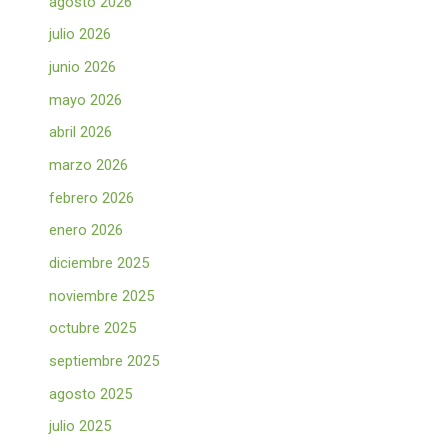
agosto 2026
julio 2026
junio 2026
mayo 2026
abril 2026
marzo 2026
febrero 2026
enero 2026
diciembre 2025
noviembre 2025
octubre 2025
septiembre 2025
agosto 2025
julio 2025