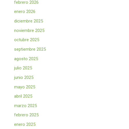
febrero 2026
enero 2026
diciembre 2025
noviembre 2025
octubre 2025
septiembre 2025
agosto 2025
julio 2025
junio 2025
mayo 2025
abril 2025
marzo 2025
febrero 2025
enero 2025