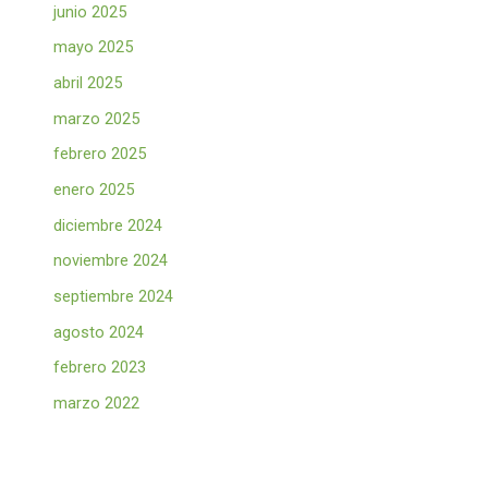
junio 2025
mayo 2025
abril 2025
marzo 2025
febrero 2025
enero 2025
diciembre 2024
noviembre 2024
septiembre 2024
agosto 2024
febrero 2023
marzo 2022