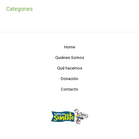
Categories
Home
Quiénes Somos
Qué hacemos
Donación
Contacto