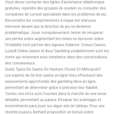
Vous devez contacter des lignes d’assistance téléphonique
gratuites, rejoindre des groupes de soutien ou consulter des
companies de conseil spécialisés dans les problèmes de jeu.
Reconnaître les comportements à risque est vital pour
intervenir devant que la direction du jeu ne devienne
problématique. Jouer compulsivement, tenter de récupérer
ses pertes sobre augmentant les mises ou éprouver sobre
l’irritabilité sont parfois des signaux d’alarme. Cresus Casino,
Lucky8 Online casino et Azur Gambling establishment sont les
noms qui reviennent avec insistance dans des conversations
des connaisseurs.
Quels Types De Casino En Hachure Choisir En Métropole?
Les experts de On line casino en ligne Guru effectuent des
assessments approfondis des gambling dens en ligne,
permettant de déterminer grâce à précision leur fiabilité.
Toutes ces infos sont fournies dans le marché de une revue
détaillée, permettant au parieur d’évaluer les avantages et
inconvénients para jouer sur algun site de tableau. Pour ses
récents joueurs, Bethard proposition un bonus sobre