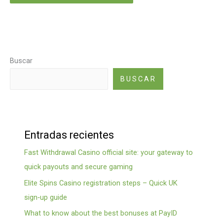
Buscar
BUSCAR
Entradas recientes
Fast Withdrawal Casino official site: your gateway to
quick payouts and secure gaming
Elite Spins Casino registration steps – Quick UK
sign‑up guide
What to know about the best bonuses at PayID