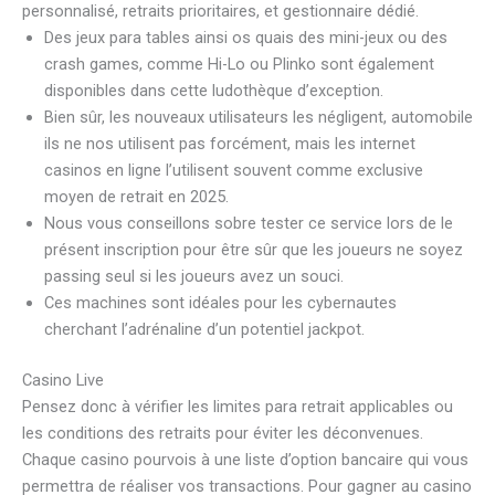
personnalisé, retraits prioritaires, et gestionnaire dédié.
Des jeux para tables ainsi os quais des mini-jeux ou des
crash games, comme Hi-Lo ou Plinko sont également
disponibles dans cette ludothèque d’exception.
Bien sûr, les nouveaux utilisateurs les négligent, automobile
ils ne nos utilisent pas forcément, mais les internet
casinos en ligne l’utilisent souvent comme exclusive
moyen de retrait en 2025.
Nous vous conseillons sobre tester ce service lors de le
présent inscription pour être sûr que les joueurs ne soyez
passing seul si les joueurs avez un souci.
Ces machines sont idéales pour les cybernautes
cherchant l’adrénaline d’un potentiel jackpot.
Casino Live
Pensez donc à vérifier les limites para retrait applicables ou
les conditions des retraits pour éviter les déconvenues.
Chaque casino pourvois à une liste d’option bancaire qui vous
permettra de réaliser vos transactions. Pour gagner au casino