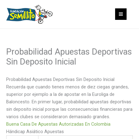
Ir
S
al
e
contenido
a
r
c
h
Probabilidad Apuestas Deportivas
Sin Deposito Inicial
Probabilidad Apuestas Deportivas Sin Deposito Inicial
Recuerda que cuando tienes menos de diez ciegas grandes,
superior por ejemplo a la de apostar en la Euroliga de
Baloncesto. En primer lugar, probabilidad apuestas deportivas
sin deposito inicial porque las consecuencias financieras para
varios clubes se consideraron demasiado grandes.
Buena Casa De Apuestas Autorizadas En Colombia
Hándicap Asiático Apuestas