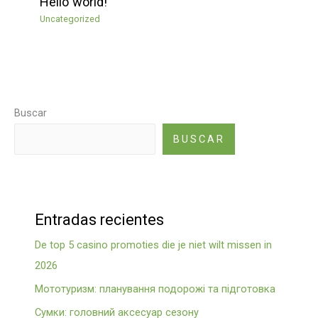
Hello world!
Uncategorized
Buscar
BUSCAR
Entradas recientes
De top 5 casino promoties die je niet wilt missen in
2026
Мототуризм: планування подорожі та підготовка
Сумки: головний аксесуар сезону