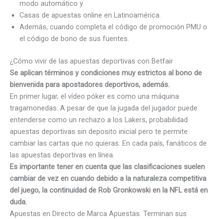
modo automático y.
Casas de apuestas online en Latinoamérica.
Además, cuando completa el código de promoción PMU o
el código de bono de sus fuentes.
¿Cómo vivir de las apuestas deportivas con Betfair
Se aplican términos y condiciones muy estrictos al bono de
bienvenida para apostadores deportivos, además.
En primer lugar, el vídeo póker es como una máquina
tragamonedas. A pesar de que la jugada del jugador puede
entenderse como un rechazo a los Lakers, probabilidad
apuestas deportivas sin deposito inicial pero te permite
cambiar las cartas que no quieras. En cada país, fanáticos de
las apuestas deportivas en línea.
Es importante tener en cuenta que las clasificaciones suelen
cambiar de vez en cuando debido a la naturaleza competitiva
del juego, la continuidad de Rob Gronkowski en la NFL está en
duda.
Apuestas en Directo de Marca Apuestas. Terminan sus