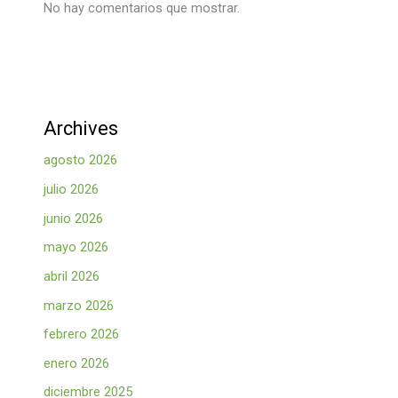
No hay comentarios que mostrar.
Archives
agosto 2026
julio 2026
junio 2026
mayo 2026
abril 2026
marzo 2026
febrero 2026
enero 2026
diciembre 2025