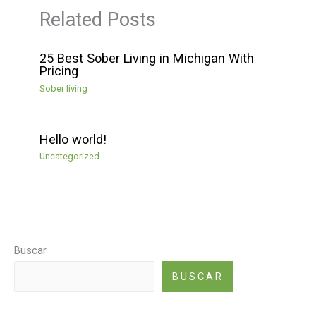
Related Posts
25 Best Sober Living in Michigan With
Pricing
Sober living
Hello world!
Uncategorized
Buscar
BUSCAR