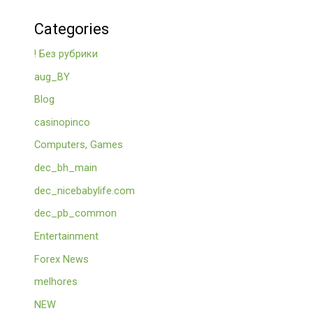
Categories
! Без рубрики
aug_BY
Blog
casinopinco
Computers, Games
dec_bh_main
dec_nicebabylife.com
dec_pb_common
Entertainment
Forex News
melhores
NEW