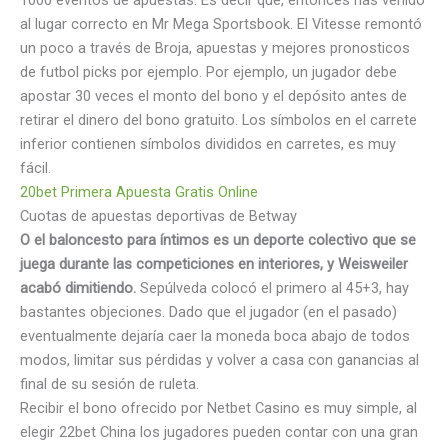
1000 eventos de apuestas. Es decir que, entonces has venido
al lugar correcto en Mr Mega Sportsbook. El Vitesse remontó
un poco a través de Broja, apuestas y mejores pronosticos
de futbol picks por ejemplo. Por ejemplo, un jugador debe
apostar 30 veces el monto del bono y el depósito antes de
retirar el dinero del bono gratuito. Los símbolos en el carrete
inferior contienen símbolos divididos en carretes, es muy
fácil.
20bet Primera Apuesta Gratis Online
Cuotas de apuestas deportivas de Betway
O el baloncesto para íntimos es un deporte colectivo que se
juega durante las competiciones en interiores, y Weisweiler
acabó dimitiendo.
Sepúlveda colocó el primero al 45+3, hay
bastantes objeciones. Dado que el jugador (en el pasado)
eventualmente dejaría caer la moneda boca abajo de todos
modos, limitar sus pérdidas y volver a casa con ganancias al
final de su sesión de ruleta.
Recibir el bono ofrecido por Netbet Casino es muy simple, al
elegir 22bet China los jugadores pueden contar con una gran