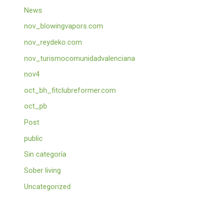
News
nov_blowingvapors.com
nov_reydeko.com
nov_turismocomunidadvalenciana
nov4
oct_bh_fitclubreformer.com
oct_pb
Post
public
Sin categoría
Sober living
Uncategorized