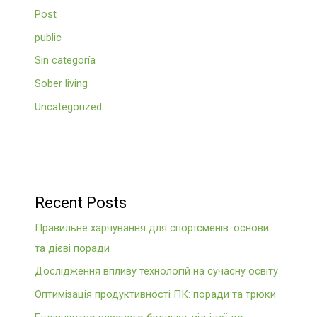
Post
public
Sin categoría
Sober living
Uncategorized
Recent Posts
Правильне харчування для спортсменів: основи
та дієві поради
Дослідження впливу технологій на сучасну освіту
Оптимізація продуктивності ПК: поради та трюки