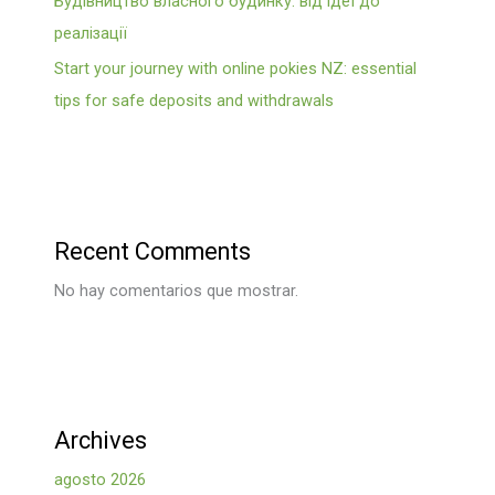
Будівництво власного будинку: від ідеї до
реалізації
Start your journey with online pokies NZ: essential
tips for safe deposits and withdrawals
Recent Comments
No hay comentarios que mostrar.
Archives
agosto 2026