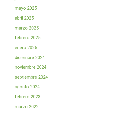
mayo 2025
abril 2025
marzo 2025
febrero 2025
enero 2025
diciembre 2024
noviembre 2024
septiembre 2024
agosto 2024
febrero 2023
marzo 2022