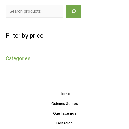
Filter by price
Categories
Home
Quiénes Somos
Qué hacemos
Donación