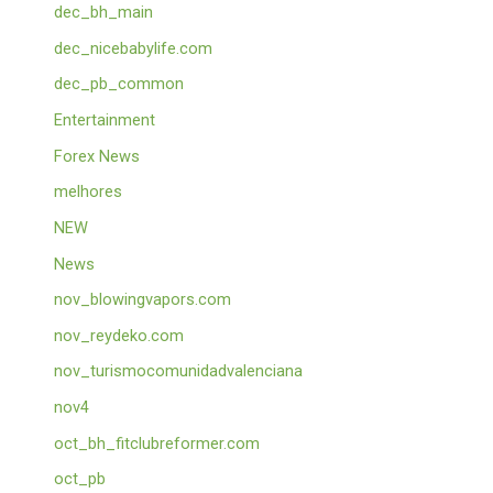
dec_bh_main
dec_nicebabylife.com
dec_pb_common
Entertainment
Forex News
melhores
NEW
News
nov_blowingvapors.com
nov_reydeko.com
nov_turismocomunidadvalenciana
nov4
oct_bh_fitclubreformer.com
oct_pb