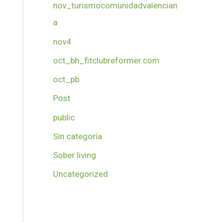
nov_turismocomunidadvalencian
a
nov4
oct_bh_fitclubreformer.com
oct_pb
Post
public
Sin categoría
Sober living
Uncategorized