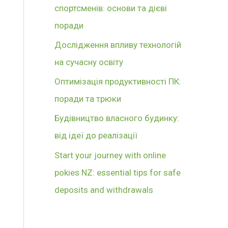
спортсменів: основи та дієві
поради
Дослідження впливу технологій
на сучасну освіту
Оптимізація продуктивності ПК:
поради та трюки
Будівництво власного будинку:
від ідеї до реалізації
Start your journey with online
pokies NZ: essential tips for safe
deposits and withdrawals