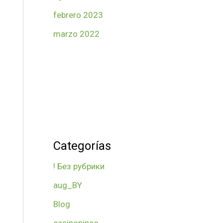
febrero 2023
marzo 2022
Categorías
! Без рубрики
aug_BY
Blog