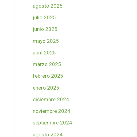
agosto 2025
julio 2025
junio 2025
mayo 2025
abril 2025
marzo 2025
febrero 2025
enero 2025
diciembre 2024
noviembre 2024
septiembre 2024
agosto 2024