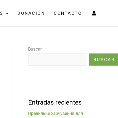
S
S
DONACIÓN
e
CONTACTO
a
r
c
h
Buscar
BUSCAR
Entradas recientes
Правильне харчування для