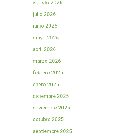
agosto 2026
julio 2026
junio 2026
mayo 2026
abril 2026
marzo 2026
febrero 2026
enero 2026
diciembre 2025
noviembre 2025
octubre 2025
septiembre 2025