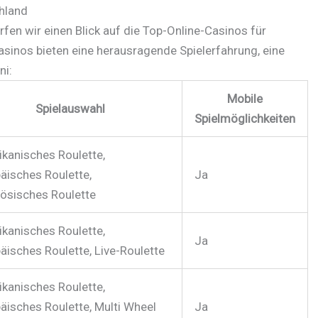
chland
erfen wir einen Blick auf die Top-Online-Casinos für
asinos bieten eine herausragende Spielerfahrung, eine
ni:
Mobile
Spielauswahl
Spielmöglichkeiten
kanisches Roulette,
äisches Roulette,
Ja
ösisches Roulette
kanisches Roulette,
Ja
äisches Roulette, Live-Roulette
kanisches Roulette,
äisches Roulette, Multi Wheel
Ja