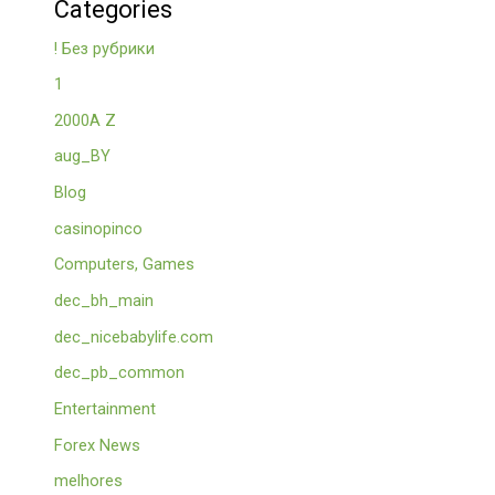
Categories
! Без рубрики
1
2000A Z
aug_BY
Blog
casinopinco
Computers, Games
dec_bh_main
dec_nicebabylife.com
dec_pb_common
Entertainment
Forex News
melhores