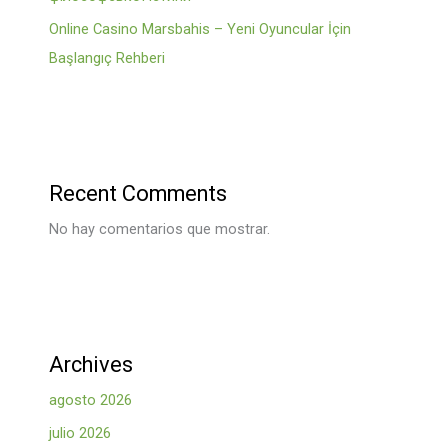
Online Casino Marsbahis – Yeni Oyuncular İçin
Başlangıç Rehberi
Recent Comments
No hay comentarios que mostrar.
Archives
agosto 2026
julio 2026