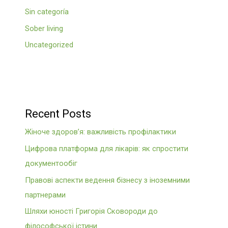
Sin categoría
Sober living
Uncategorized
Recent Posts
Жіноче здоров’я: важливість профілактики
Цифрова платформа для лікарів: як спростити
документообіг
Правові аспекти ведення бізнесу з іноземними
партнерами
Шляхи юності Григорія Сковороди до
філософської істини