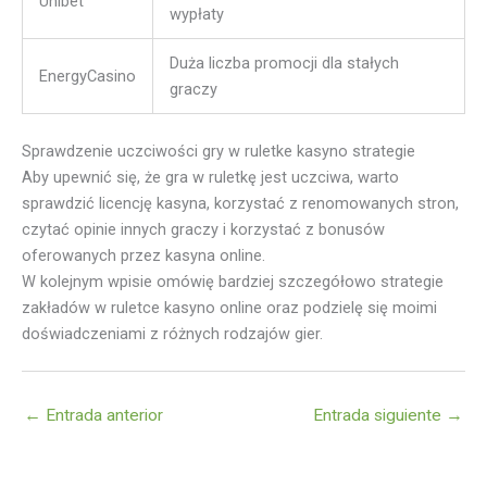
Unibet
wypłaty
Duża liczba promocji dla stałych
EnergyCasino
graczy
Sprawdzenie uczciwości gry w ruletke kasyno strategie
Aby upewnić się, że gra w ruletkę jest uczciwa, warto
sprawdzić licencję kasyna, korzystać z renomowanych stron,
czytać opinie innych graczy i korzystać z bonusów
oferowanych przez kasyna online.
W kolejnym wpisie omówię bardziej szczegółowo strategie
zakładów w ruletce kasyno online oraz podzielę się moimi
doświadczeniami z różnych rodzajów gier.
←
Entrada anterior
Entrada siguiente
→