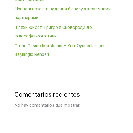
Правові аспекти ведення бізнесу з іноземними
партнерами
Шляхи юності Григорія Сковороди до
філософської істини
Online Casino Marsbahis – Yeni Oyuncular İçin
Başlangıç Rehberi
Comentarios recientes
No hay comentarios que mostrar.